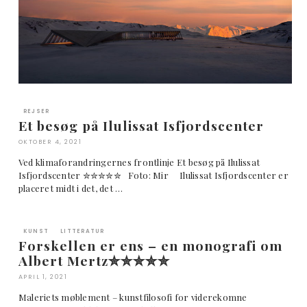
REJSER
Et besøg på Ilulissat Isfjordscenter
OKTOBER 4, 2021
Ved klimaforandringernes frontlinje Et besøg på Ilulissat
Isfjordscenter ✮✮✮✮✮ Foto: Mir Ilulissat Isfjordscenter er
placeret midt i det, det …
KUNST
LITTERATUR
Forskellen er ens – en monografi om
Albert Mertz✮✮✮✮✮
APRIL 1, 2021
Maleriets møblement – kunstfilosofi for viderekomne