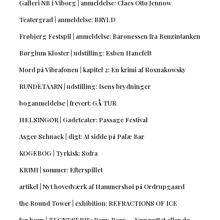
Galleri NB i Viborg | anmeldelse: Claes Otto Jennow
Teatergrad | anmeldelse: BRYLD
Frøbjerg Festspil | anmeldelse: Baronessen fra Benzintanken
Børglum Kloster | udstilling: Esben Hanefelt
Mord på Vibrafonen | kapitel 2: En krimi af Roxnakowsky
RUNDETAARN | udstilling: Isens brydninger
boganmeldelse | frevert: GÅ TUR
HELSINGØR | Gadeteater: Passage Festival
Asger Schnack | digt: At sidde på Palæ Bar
KOGEBOG | Tyrkisk: Sofra
KRIMI | sommer: Efterspillet
artikel | Nyt hovedværk af Hammershøi på Ordrupgaard
the Round Tower | exhibition: REFRACTIONS OF ICE
for børn | TEGNESERIE: Pony Pony — Vær nuttet eller dø