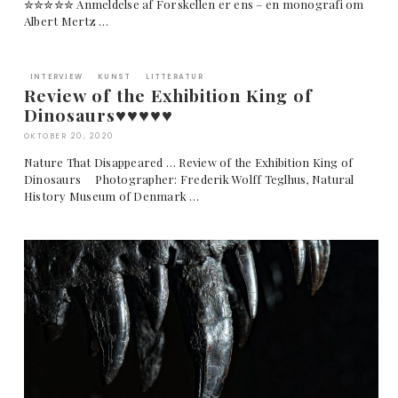
✮✮✮✮✮ Anmeldelse af Forskellen er ens – en monografi om
Albert Mertz …
INTERVIEW
KUNST
LITTERATUR
Review of the Exhibition King of
Dinosaurs♥︎♥︎♥︎♥︎♥︎
OKTOBER 20, 2020
Nature That Disappeared … Review of the Exhibition King of
Dinosaurs Photographer: Frederik Wolff Teglhus, Natural
History Museum of Denmark …