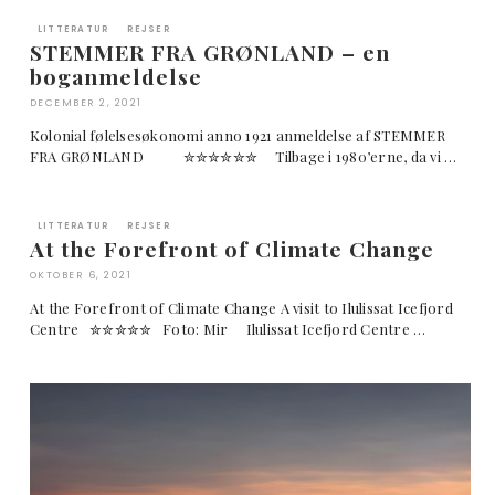
LITTERATUR
REJSER
STEMMER FRA GRØNLAND – en
boganmeldelse
DECEMBER 2, 2021
Kolonial følelsesøkonomi anno 1921 anmeldelse af STEMMER
FRA GRØNLAND ✮✮✮✮✮✮ Tilbage i 1980’erne, da vi …
LITTERATUR
REJSER
At the Forefront of Climate Change
OKTOBER 6, 2021
At the Forefront of Climate Change A visit to Ilulissat Icefjord
Centre ✮✮✮✮✮ Foto: Mir Ilulissat Icefjord Centre …