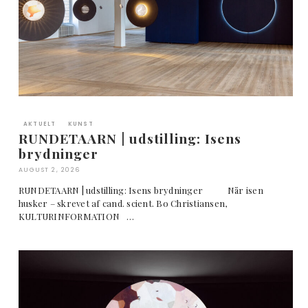
AKTUELT
KUNST
RUNDETAARN | udstilling: Isens
brydninger
AUGUST 2, 2026
RUNDETAARN | udstilling: Isens brydninger Når isen
husker – skrevet af cand. scient. Bo Christiansen,
KULTURINFORMATION …