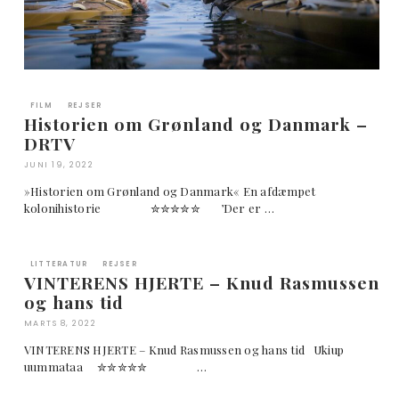
FILM
REJSER
Historien om Grønland og Danmark –
DRTV
JUNI 19, 2022
»Historien om Grønland og Danmark« En afdæmpet
kolonihistorie ✮✮✮✮✮ ’Der er …
LITTERATUR
REJSER
VINTERENS HJERTE – Knud Rasmussen
og hans tid
MARTS 8, 2022
VINTERENS HJERTE – Knud Rasmussen og hans tid Ukiup
uummataa ✮✮✮✮✮ …