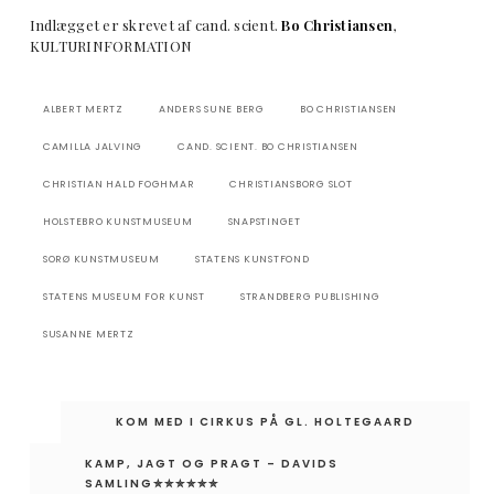
Indlægget er skrevet af cand. scient.
Bo Christiansen
,
KULTURINFORMATION
ALBERT MERTZ
ANDERS SUNE BERG
BO CHRISTIANSEN
CAMILLA JALVING
CAND. SCIENT. BO CHRISTIANSEN
CHRISTIAN HALD FOGHMAR
CHRISTIANSBORG SLOT
HOLSTEBRO KUNSTMUSEUM
SNAPSTINGET
SORØ KUNSTMUSEUM
STATENS KUNSTFOND
STATENS MUSEUM FOR KUNST
STRANDBERG PUBLISHING
SUSANNE MERTZ
Indlægsnavigation
KOM MED I CIRKUS PÅ GL. HOLTEGAARD
KAMP, JAGT OG PRAGT – DAVIDS
SAMLING✮✮✮✮✮✮