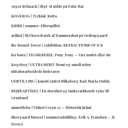
Asger Schnack | digt: At sidde på Palæ Bar
KOGEBOG | Tyrkisk: Sofra
KRIMI | sommer: Efterspillet
artikel | Nyt hovedværk af Hammershøi på Ordrupgaard
the Round Tower | exhibition: REFRACTIONS OF ICE
for børn | TEGNESERIE: Pony Pony — Vær nuttet eller dø
Kogebog | ULTRA NEMT: Nemt og sundt uden
ultraforarbejdede fødevarer
UDSTILLING | KunstCentret Silkeborg Bad: Maria Dubin
REJSEARTIKEL | En storslået og tankevækkende rejse til
Grønland
anmeldelse | Vidnet i vogn 12 — Historisk krimi
Skovgaard Museet | sommerudstilling: Erik A. Frandsen – Al
Fresco