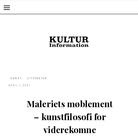
Skip
to
content
KUNST
LITTERATUR
APRIL 1, 2021
Maleriets møblement
– kunstfilosofi for
viderekomne