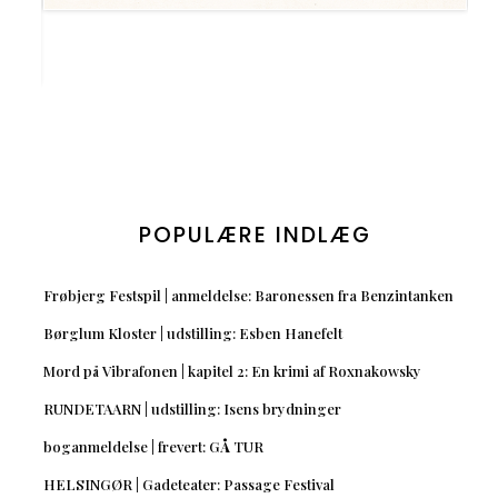
POPULÆRE INDLÆG
Frøbjerg Festspil | anmeldelse: Baronessen fra Benzintanken
Børglum Kloster | udstilling: Esben Hanefelt
Mord på Vibrafonen | kapitel 2: En krimi af Roxnakowsky
RUNDETAARN | udstilling: Isens brydninger
boganmeldelse | frevert: GÅ TUR
HELSINGØR | Gadeteater: Passage Festival