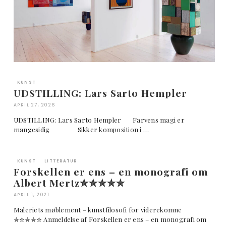
KUNST
UDSTILLING: Lars Sarto Hempler
APRIL 27, 2026
UDSTILLING: Lars Sarto Hempler Farvens magi er
mangesidig Sikker komposition i …
KUNST
LITTERATUR
Forskellen er ens – en monografi om
Albert Mertz✮✮✮✮✮
APRIL 1, 2021
Maleriets møblement – kunstfilosofi for viderekomne
✮✮✮✮✮ Anmeldelse af Forskellen er ens – en monografi om