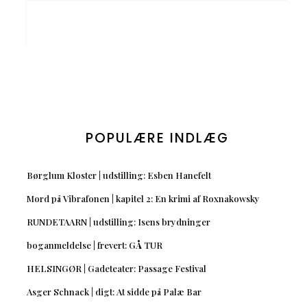
POPULÆRE INDLÆG
Børglum Kloster | udstilling: Esben Hanefelt
Mord på Vibrafonen | kapitel 2: En krimi af Roxnakowsky
RUNDETAARN | udstilling: Isens brydninger
boganmeldelse | frevert: GÅ TUR
HELSINGØR | Gadeteater: Passage Festival
Asger Schnack | digt: At sidde på Palæ Bar