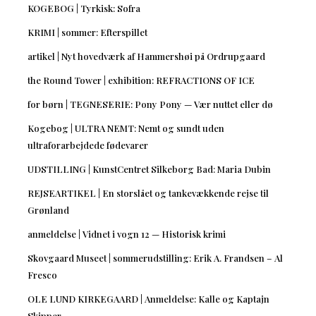
KOGEBOG | Tyrkisk: Sofra
KRIMI | sommer: Efterspillet
artikel | Nyt hovedværk af Hammershøi på Ordrupgaard
the Round Tower | exhibition: REFRACTIONS OF ICE
for børn | TEGNESERIE: Pony Pony — Vær nuttet eller dø
Kogebog | ULTRA NEMT: Nemt og sundt uden
ultraforarbejdede fødevarer
UDSTILLING | KunstCentret Silkeborg Bad: Maria Dubin
REJSEARTIKEL | En storslået og tankevækkende rejse til
Grønland
anmeldelse | Vidnet i vogn 12 — Historisk krimi
Skovgaard Museet | sommerudstilling: Erik A. Frandsen – Al
Fresco
OLE LUND KIRKEGAARD | Anmeldelse: Kalle og Kaptajn
Skipper