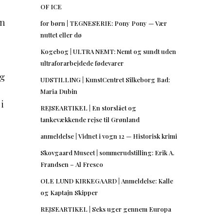
OF ICE
En
for børn | TEGNESERIE: Pony Pony — Vær
nuttet eller dø
Kogebog | ULTRA NEMT: Nemt og sundt uden
ultraforarbejdede fødevarer
og
UDSTILLING | KunstCentret Silkeborg Bad:
Maria Dubin
i
REJSEARTIKEL | En storslået og
tankevækkende rejse til Grønland
anmeldelse | Vidnet i vogn 12 — Historisk krimi
Skovgaard Museet | sommerudstilling: Erik A.
Frandsen – Al Fresco
OLE LUND KIRKEGAARD | Anmeldelse: Kalle
og Kaptajn Skipper
REJSEARTIKEL | Seks uger gennem Europa