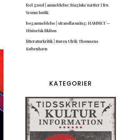
feel good | anmeldelse: Magiske nætter i fru
Yeoms butik
boganmeldelse | strandlæsning: HAMNET —
Historisk fiktion
litteraturkritik | Søren Ulrik Thomsens
København
KATEGORIER