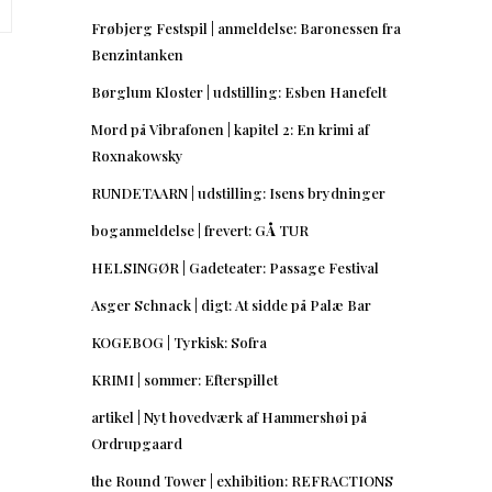
Frøbjerg Festspil | anmeldelse: Baronessen fra
Benzintanken
Børglum Kloster | udstilling: Esben Hanefelt
Mord på Vibrafonen | kapitel 2: En krimi af
Roxnakowsky
RUNDETAARN | udstilling: Isens brydninger
boganmeldelse | frevert: GÅ TUR
HELSINGØR | Gadeteater: Passage Festival
Asger Schnack | digt: At sidde på Palæ Bar
KOGEBOG | Tyrkisk: Sofra
KRIMI | sommer: Efterspillet
artikel | Nyt hovedværk af Hammershøi på
Ordrupgaard
the Round Tower | exhibition: REFRACTIONS