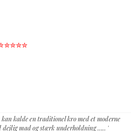
✮✮✮✮✮
n kan kalde en traditionel kro med et moderne
 dejlig mad og stærk underholdning ….. '