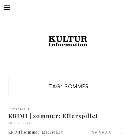
Skip
to
content
TAG:
SOMMER
LITTERATUR
KRIMI | sommer: Efterspillet
JULI 28, 2026
KRIMI | sommer: Efterspillet ✮✮✮✮✮✮ …