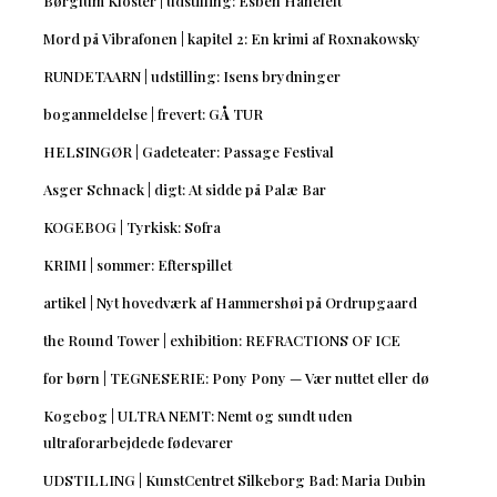
Børglum Kloster | udstilling: Esben Hanefelt
Mord på Vibrafonen | kapitel 2: En krimi af Roxnakowsky
RUNDETAARN | udstilling: Isens brydninger
boganmeldelse | frevert: GÅ TUR
HELSINGØR | Gadeteater: Passage Festival
Asger Schnack | digt: At sidde på Palæ Bar
KOGEBOG | Tyrkisk: Sofra
KRIMI | sommer: Efterspillet
artikel | Nyt hovedværk af Hammershøi på Ordrupgaard
the Round Tower | exhibition: REFRACTIONS OF ICE
for børn | TEGNESERIE: Pony Pony — Vær nuttet eller dø
Kogebog | ULTRA NEMT: Nemt og sundt uden
ultraforarbejdede fødevarer
UDSTILLING | KunstCentret Silkeborg Bad: Maria Dubin