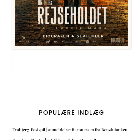
POPULÆRE INDLÆG
Frøbjerg Festspil | anmeldelse: Baronessen fra Benzintanken