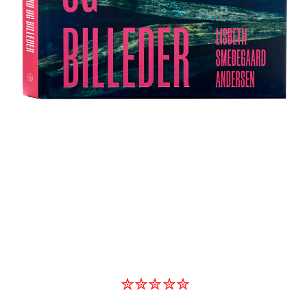
✮✮✮✮✮