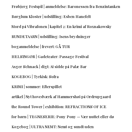
Frøbjerg Festspil | anmeldelse: Baronessen fra Benzintanken
Børglum Kloster | udstilling: Esben Hanefelt
Mord på Vibrafonen | kapitel 2: En krimi af Roxnakowsky
RUNDETAARN | udstilling: Isens brydninger
boganmeldelse | frevert: GÅ TUR
HELSINGØR | Gadeteater: Passage Festival
Asger Schnack | digt: At sidde på Palæ Bar
KOGEBOG | Tyrkisk: Sofra
KRIMI | sommer: Efterspillet
artikel | Nyt hovedværk af Hammershøi på Ordrupgaard
the Round Tower | exhibition: REFRACTIONS OF ICE
for børn | TEGNESERIE: Pony Pony — Vær nuttet eller dø
Kogebog | ULTRA NEMT: Nemt og sundt uden