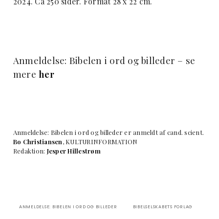
2024. Ca 250 sider. Format 28 x 22 cm.
Anmeldelse: Bibelen i ord og billeder – se
mere
her
Anmeldelse: Bibelen i ord og billeder er anmeldt af cand. scient.
Bo Christiansen
, KULTURINFORMATION
Redaktion:
Jesper Hillestrøm
ANMELDELSE: BIBELEN I ORD OG BILLEDER
BIBELSELSKABETS FORLAG