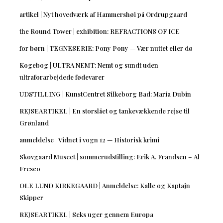
artikel | Nyt hovedværk af Hammershøi på Ordrupgaard
the Round Tower | exhibition: REFRACTIONS OF ICE
for børn | TEGNESERIE: Pony Pony — Vær nuttet eller dø
Kogebog | ULTRA NEMT: Nemt og sundt uden
ultraforarbejdede fødevarer
UDSTILLING | KunstCentret Silkeborg Bad: Maria Dubin
REJSEARTIKEL | En storslået og tankevækkende rejse til
Grønland
anmeldelse | Vidnet i vogn 12 — Historisk krimi
Skovgaard Museet | sommerudstilling: Erik A. Frandsen – Al
Fresco
OLE LUND KIRKEGAARD | Anmeldelse: Kalle og Kaptajn
Skipper
REJSEARTIKEL | Seks uger gennem Europa