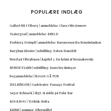
POPULÆRE INDLÆG
Galleri NB i Viborg | anmeldelse: Claes Otto Jennow
Teatergrad | anmeldelse: BRYLD
Frøbjerg Festspil | anmeldelse: Baronessen fra Benzintanken
Børglum Kloster | udstilling: Esben Hanefelt
Mord på Vibrafonen | kapitel 2: En krimi af Roxnakowsky
RUNDETAARN | udstilling: Isens brydninger
boganmeldelse | frevert: GÅ TUR
HELSINGØR | Gadeteater: Passage Festival
Asger Schnack | digt: At sidde på Palæ Bar
KOGEBOG | Tyrkisk: Sofra
KRIMI | sommer: Efterspillet