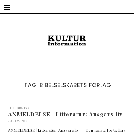
Skip
to
content
TAG:
BIBELSELSKABETS FORLAG
LITTERATUR
ANMELDELSE | Litteratur: Ansgars liv
JUNI 2, 2026
ANMELDELSE | Litteratur: Ansgars liv Den første fortælling