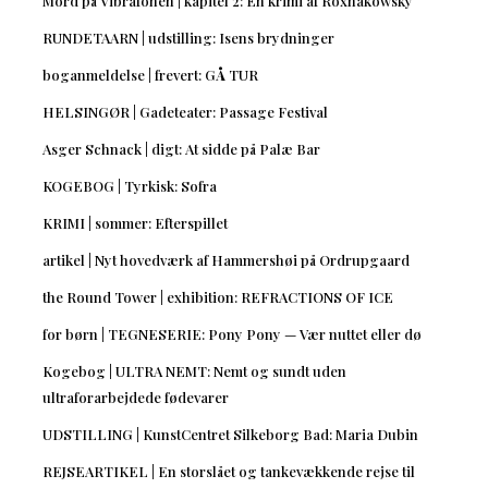
Mord på Vibrafonen | kapitel 2: En krimi af Roxnakowsky
RUNDETAARN | udstilling: Isens brydninger
boganmeldelse | frevert: GÅ TUR
HELSINGØR | Gadeteater: Passage Festival
Asger Schnack | digt: At sidde på Palæ Bar
KOGEBOG | Tyrkisk: Sofra
KRIMI | sommer: Efterspillet
artikel | Nyt hovedværk af Hammershøi på Ordrupgaard
the Round Tower | exhibition: REFRACTIONS OF ICE
for børn | TEGNESERIE: Pony Pony — Vær nuttet eller dø
Kogebog | ULTRA NEMT: Nemt og sundt uden
ultraforarbejdede fødevarer
UDSTILLING | KunstCentret Silkeborg Bad: Maria Dubin
REJSEARTIKEL | En storslået og tankevækkende rejse til