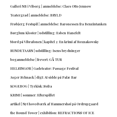
Galleri NB i Viborg | anmeldelse: Claes Otto Jennow
Teatergrad | anmeldelse: BRYLD
Frøbjerg Festspil | anmeldelse: Baronessen fra Benzintanken
Børglum Kloster | udstilling: Esben Hanefelt
Mord på Vibrafonen | kapitel 2: En krimi af Roxnakowsky
RUNDETAARN | udstilling: Isens brydninger
boganmeldelse | frevert: GÅ TUR
HELSINGØR | Gadeteater: Passage Festival
Asger Schnack | digt: At sidde på Palæ Bar
KOGEBOG | Tyrkisk: Sofra
KRIMI | sommer: Efterspillet
artikel | Nyt hovedværk af Hammershøi på Ordrupgaard
the Round Tower | exhibition: REFRACTIONS OF ICE