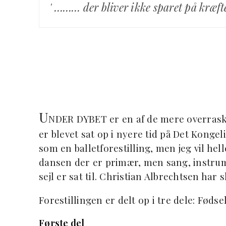
' ……… der bliver ikke sparet på kræf
U
NDER DYBET er en af de mere overraske
er blevet sat op i nyere tid på Det Kongel
som en balletforestilling, men jeg vil hell
dansen der er primær, men sang, instrum
sejl er sat til. Christian Albrechtsen ha
Forestillingen er delt op i tre dele: Fødse
Første del