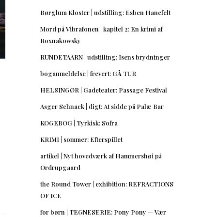
Børglum Kloster | udstilling: Esben Hanefelt
Mord på Vibrafonen | kapitel 2: En krimi af
Roxnakowsky
RUNDETAARN | udstilling: Isens brydninger
boganmeldelse | frevert: GÅ TUR
HELSINGØR | Gadeteater: Passage Festival
Asger Schnack | digt: At sidde på Palæ Bar
KOGEBOG | Tyrkisk: Sofra
KRIMI | sommer: Efterspillet
artikel | Nyt hovedværk af Hammershøi på
Ordrupgaard
the Round Tower | exhibition: REFRACTIONS
OF ICE
for børn | TEGNESERIE: Pony Pony — Vær