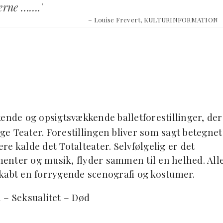
terne …….'
– Louise Frevert, KULTURINFORMATION
nde og opsigtsvækkende balletforestillinger, der
ige Teater. Forestillingen bliver som sagt betegnet
ere kalde det Totalteater. Selvfølgelig er det
enter og musik, flyder sammen til en helhed. All
r skabt en forrygende scenografi og kostumer.
l – Seksualitet – Død