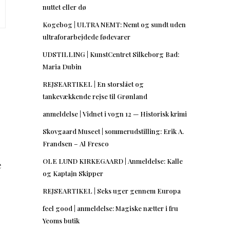
nuttet eller dø
Kogebog | ULTRA NEMT: Nemt og sundt uden
ultraforarbejdede fødevarer
UDSTILLING | KunstCentret Silkeborg Bad:
Maria Dubin
REJSEARTIKEL | En storslået og
tankevækkende rejse til Grønland
anmeldelse | Vidnet i vogn 12 — Historisk krimi
Skovgaard Museet | sommerudstilling: Erik A.
Frandsen – Al Fresco
OLE LUND KIRKEGAARD | Anmeldelse: Kalle
e
og Kaptajn Skipper
REJSEARTIKEL | Seks uger gennem Europa
feel good | anmeldelse: Magiske nætter i fru
Yeoms butik