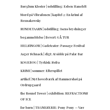
Børglum Kloster | udstilling: Esben Hanefelt
Mord på Vibrafonen | kapitel 2: En krimi af
Roxnakowsky
RUNDETAARN | udstilling: Isens brydninger
boganmeldelse | frevert: GÅ TUR
HELSINGØR | Gadeteater: Passage Festival
Asger Schnack | digt: At sidde på Palæ Bar
KOGEBOG | Tyrkisk: Sofra
KRIMI | sommer: Efterspillet
artikel | Nyt hovedværk af Hammershøi på
Ordrupgaard
the Round Tower | exhibition: REFRACTIONS
OF ICE
for børn | TEGNESERIE: Pony Pony — Vær