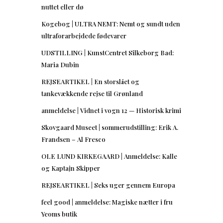
nuttet eller dø
Kogebog | ULTRA NEMT: Nemt og sundt uden
ultraforarbejdede fødevarer
UDSTILLING | KunstCentret Silkeborg Bad:
Maria Dubin
REJSEARTIKEL | En storslået og
tankevækkende rejse til Grønland
anmeldelse | Vidnet i vogn 12 — Historisk krimi
Skovgaard Museet | sommerudstilling: Erik A.
Frandsen – Al Fresco
OLE LUND KIRKEGAARD | Anmeldelse: Kalle
og Kaptajn Skipper
REJSEARTIKEL | Seks uger gennem Europa
feel good | anmeldelse: Magiske nætter i fru
Yeoms butik