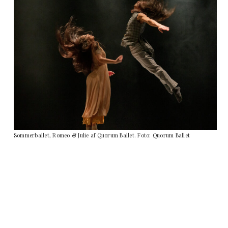
Sommerballet, Romeo & Julie af Quorum Ballet. Foto: Quorum Ballet