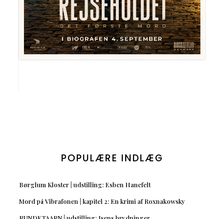
POPULÆRE INDLÆG
Børglum Kloster | udstilling: Esben Hanefelt
Mord på Vibrafonen | kapitel 2: En krimi af Roxnakowsky
RUNDETAARN | udstilling: Isens brydninger