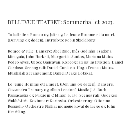
BELLEVUE TEATRET: Sommerballet 2023.
To balletter: Romeo og Julie og Le Jeune Homme et la mort,
(Den ung og døden). Introfoto: Robin Skjoldborg
Romeo & Julie: Dansere: Abel Rojo, Inês Godinho, Isadora
Miragaia, John Hackett, Margarida Santos, Mariana Matos,
Pedro Alves, Upock Qaucavan. Koreografi og instruktion: Daniel
Cardoso. Scenografi: Daniel Cardoso-Hugo Franco Matos.
Musikalsk arrangement: Daniel Drage Lotzkat.
Le Jeune Homme et la mort, (Den ung og døden). Dansere.
Cassandra Trenary og Alban Lendorf. Musik: J. S. Bach-
Passacaglia og Fugue in C Minor, P. 159. Scenografi: Georges
Wakhévitch. Kostumer: Karinska. Orkestrering: Ottorino
Respighi- Orchestre Philharmonique Royal de Liège og John
Neschling.