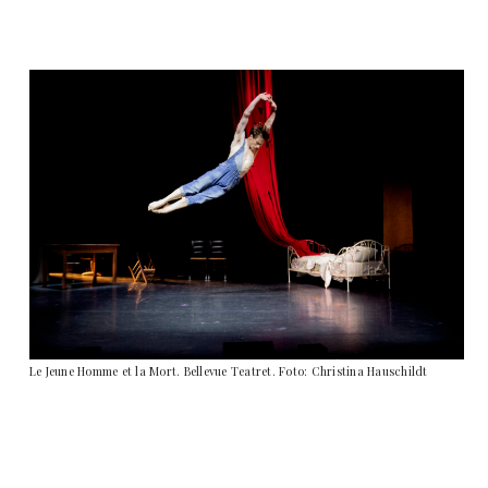
Le Jeune Homme et la Mort. Bellevue Teatret. Foto: Christina Hauschildt