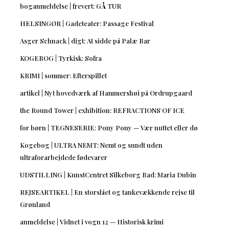
boganmeldelse | frevert: GÅ TUR
HELSINGØR | Gadeteater: Passage Festival
Asger Schnack | digt: At sidde på Palæ Bar
KOGEBOG | Tyrkisk: Sofra
KRIMI | sommer: Efterspillet
artikel | Nyt hovedværk af Hammershøi på Ordrupgaard
the Round Tower | exhibition: REFRACTIONS OF ICE
for børn | TEGNESERIE: Pony Pony — Vær nuttet eller dø
Kogebog | ULTRA NEMT: Nemt og sundt uden
ultraforarbejdede fødevarer
UDSTILLING | KunstCentret Silkeborg Bad: Maria Dubin
REJSEARTIKEL | En storslået og tankevækkende rejse til
Grønland
anmeldelse | Vidnet i vogn 12 — Historisk krimi