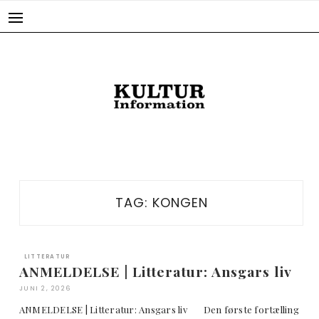
Skip
to
content
TAG:
KONGEN
LITTERATUR
ANMELDELSE | Litteratur: Ansgars liv
JUNI 2, 2026
ANMELDELSE | Litteratur: Ansgars liv Den første fortælling