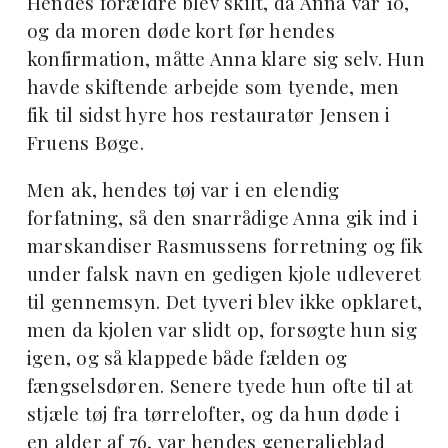
Hendes forældre blev skilt, da Anna var 10,
og da moren døde kort før hendes
konfirmation, måtte Anna klare sig selv. Hun
havde skiftende arbejde som tyende, men
fik til sidst hyre hos restauratør Jensen i
Fruens Bøge.
Men ak, hendes tøj var i en elendig
forfatning, så den snarrådige Anna gik ind i
marskandiser Rasmussens forretning og fik
under falsk navn en gedigen kjole udleveret
til gennemsyn. Det tyveri blev ikke opklaret,
men da kjolen var slidt op, forsøgte hun sig
igen, og så klappede både fælden og
fængselsdøren. Senere tyede hun ofte til at
stjæle tøj fra tørrelofter, og da hun døde i
en alder af 76, var hendes generalieblad