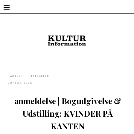
Skip
to
content
AKTUELT
LITTERATUR
JUNI 24, 2026
anmeldelse | Bogudgivelse &
Udstilling: KVINDER PÅ
KANTEN