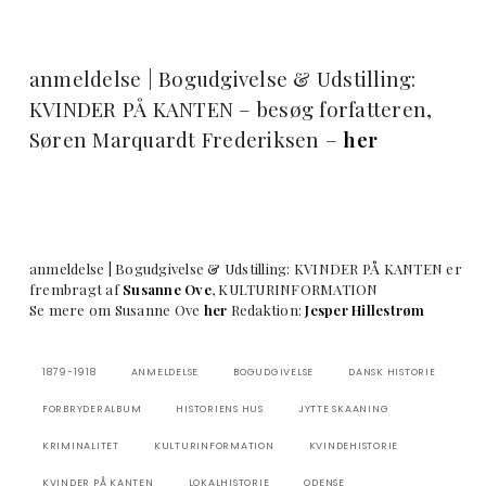
anmeldelse | Bogudgivelse & Udstilling:
KVINDER PÅ KANTEN – besøg forfatteren,
Søren Marquardt Frederiksen –
her
anmeldelse | Bogudgivelse & Udstilling: KVINDER PÅ KANTEN er
frembragt af
Susanne Ove
, KULTURINFORMATION
Se mere om Susanne Ove
her
Redaktion:
Jesper Hillestrøm
1879-1918
ANMELDELSE
BOGUDGIVELSE
DANSK HISTORIE
FORBRYDERALBUM
HISTORIENS HUS
JYTTE SKAANING
KRIMINALITET
KULTURINFORMATION
KVINDEHISTORIE
KVINDER PÅ KANTEN
LOKALHISTORIE
ODENSE