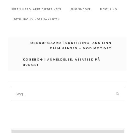
SØREN MARQUARDT FREDERIKSEN
SUSANNE OVE
UDSTILLING
UDSTILLING KVINDER PÅ KANTEN
Indlægsnavigation
ORDRUPGAARD | UDSTILLING: ANN LINN
PALM HANSEN – MOD MOTIVET
KOGEBOG | ANMELDELSE: ASIATISK PÅ
BUDGET