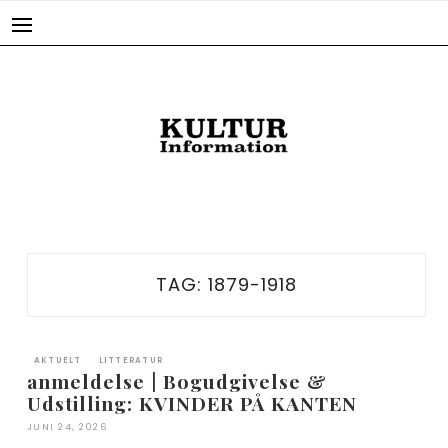
Skip
to
content
TAG:
1879-1918
AKTUELT
LITTERATUR
anmeldelse | Bogudgivelse &
Udstilling: KVINDER PÅ KANTEN
JUNI 24, 2026