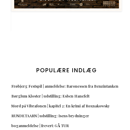
POPULÆRE INDLÆG
Frøbjerg Festspil | anmeldelse: Baronessen fra Benzintanken
Børglum Kloster | udstilling: Esben Hanefelt
Mord på Vibrafonen | kapitel 2: En krimi af Roxnakowsky
RUNDETAARN | udstilling: Isens brydninger
boganmeldelse | frevert: GÅ TUR