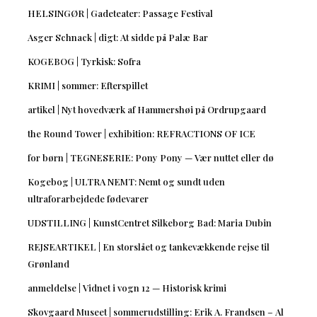
HELSINGØR | Gadeteater: Passage Festival
Asger Schnack | digt: At sidde på Palæ Bar
KOGEBOG | Tyrkisk: Sofra
KRIMI | sommer: Efterspillet
artikel | Nyt hovedværk af Hammershøi på Ordrupgaard
the Round Tower | exhibition: REFRACTIONS OF ICE
for børn | TEGNESERIE: Pony Pony — Vær nuttet eller dø
Kogebog | ULTRA NEMT: Nemt og sundt uden
ultraforarbejdede fødevarer
UDSTILLING | KunstCentret Silkeborg Bad: Maria Dubin
REJSEARTIKEL | En storslået og tankevækkende rejse til
Grønland
anmeldelse | Vidnet i vogn 12 — Historisk krimi
Skovgaard Museet | sommerudstilling: Erik A. Frandsen – Al