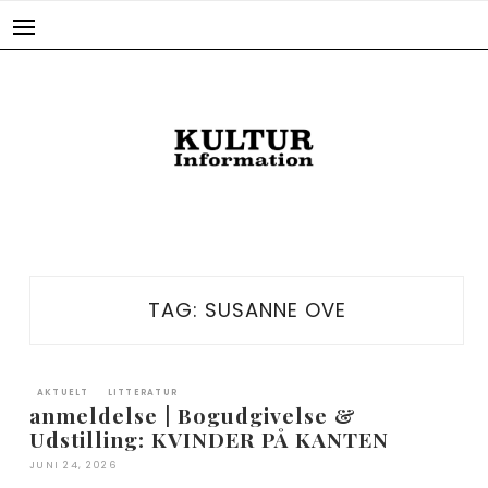
Skip
to
content
TAG:
SUSANNE OVE
AKTUELT
LITTERATUR
anmeldelse | Bogudgivelse &
Udstilling: KVINDER PÅ KANTEN
JUNI 24, 2026