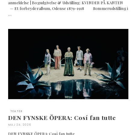
anmeldelse | Bogudgivelse & Udstilling: KVINDER PÅ KANTEN
— Et forbryderalbum, Odense 1879-1918 Sommerudstilling i
…
TEATER
DEN FYNSKE ŎPERA: Cosí fan tutte
MAJ 24, 2026
DEN FYNSKE ŎPERA: Cosí fan tutte