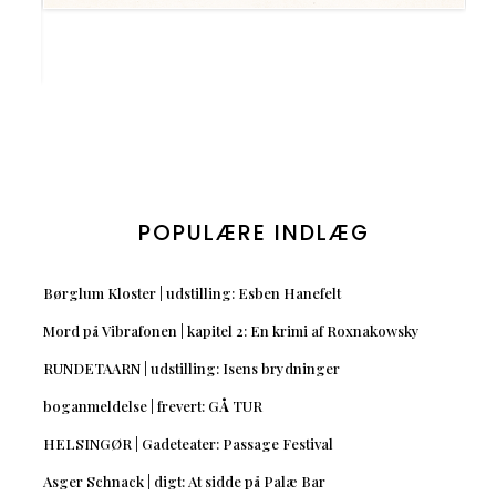
POPULÆRE INDLÆG
Børglum Kloster | udstilling: Esben Hanefelt
Mord på Vibrafonen | kapitel 2: En krimi af Roxnakowsky
RUNDETAARN | udstilling: Isens brydninger
boganmeldelse | frevert: GÅ TUR
HELSINGØR | Gadeteater: Passage Festival
Asger Schnack | digt: At sidde på Palæ Bar