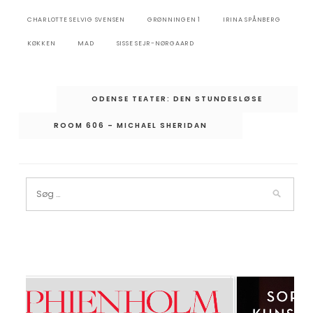
CHARLOTTE SELVIG SVENSEN
GRØNNINGEN 1
IRINA SPÅNBERG
KØKKEN
MAD
SISSE SEJR-NØRGAARD
Indlægsnavigation
ODENSE TEATER: DEN STUNDESLØSE
ROOM 606 – MICHAEL SHERIDAN