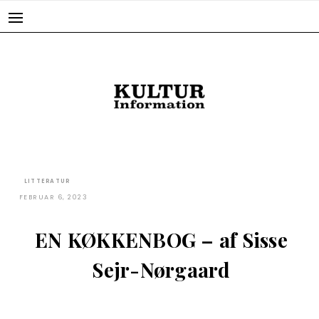
Skip
to
content
LITTERATUR
FEBRUAR 6, 2023
EN KØKKENBOG – af Sisse
Sejr-Nørgaard