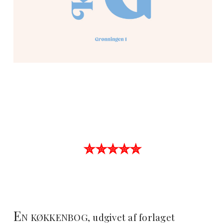
✮✮✮✮✮
E
N KØKKENBOG, udgivet af forlaget