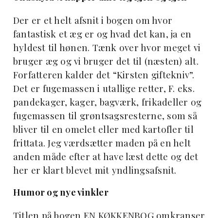
Der er et helt afsnit i bogen om hvor
fantastisk et æg er og hvad det kan, ja en
hyldest til hønen. Tænk over hvor meget vi
bruger æg og vi bruger det til (næsten) alt.
Forfatteren kalder det “Kirsten giftekniv”.
Det er fugemassen i utallige retter, F. eks.
pandekager, kager, bagværk, frikadeller og
fugemassen til grøntsagsresterne, som så
bliver til en omelet eller med kartofler til
frittata. Jeg værdsætter maden på en helt
anden måde efter at have læst dette og det
her er klart blevet mit yndlingsafsnit.
Humor og nye vinkler
Titlen på bogen
EN KØKKENBOG
omkranser