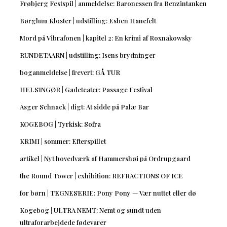
Frøbjerg Festspil | anmeldelse: Baronessen fra Benzintanken
Børglum Kloster | udstilling: Esben Hanefelt
Mord på Vibrafonen | kapitel 2: En krimi af Roxnakowsky
RUNDETAARN | udstilling: Isens brydninger
boganmeldelse | frevert: GÅ TUR
HELSINGØR | Gadeteater: Passage Festival
Asger Schnack | digt: At sidde på Palæ Bar
KOGEBOG | Tyrkisk: Sofra
KRIMI | sommer: Efterspillet
artikel | Nyt hovedværk af Hammershøi på Ordrupgaard
the Round Tower | exhibition: REFRACTIONS OF ICE
for børn | TEGNESERIE: Pony Pony — Vær nuttet eller dø
Kogebog | ULTRA NEMT: Nemt og sundt uden
ultraforarbejdede fødevarer