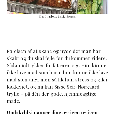
Illu: Charlotte Selvig Svensen
Følelsen af at skabe og nyde det man har
skabt og du skal fejle før du kommer videre.
Sådan udtrykker forfatteren sig. Hun kunne
ikke lave mad som barn, hun kunne ikke lave
mad som ung, men så fik hun stress og gik i
køkkenet, og nu kan Sisse Sejr-Nørgaard
trylle – på dén der gode, hjemmeagtige
måde.
Undskyld vi napper dine æg igen og igen