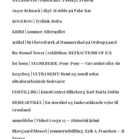
Asger Schnack | digt: At sidde på Palæ Bar
KOGEBOG | Tyrkisk: Sofra
KRIMI | sommer: Efterspillet
artikel | Nyt hovedværk af Hammershøi på Ordrupgaard
the Round Tower | exhibition: REFRACTIONS OF ICE
for børn | TEGNESERIE: Pony Pony — Vær nuttet eller dø
Kogebog | ULTRA NEMT: Nemt og sundt uden
ultraforarbejdede fødevarer
UDSTILLING | KunstCentret Silkeborg Bad: Maria Dubin
REJSEARTIKEL | En storslået og tankevækkende rejse til
Grønland
anmeldelse | Vidnet i vogn 12 — Historisk krimi
Skovgaard Museet | sommerudstilling: Erik A. Frandsen – Al
Fresco