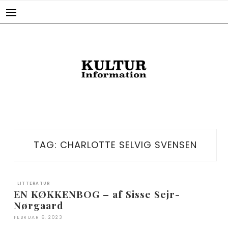
Skip
to
content
TAG:
CHARLOTTE SELVIG SVENSEN
LITTERATUR
EN KØKKENBOG – af Sisse Sejr-
Nørgaard
FEBRUAR 6, 2023