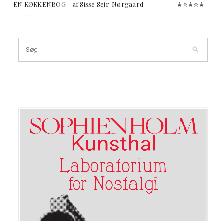
EN KØKKENBOG – af Sisse Sejr-Nørgaard ✮✮✮✮✮
…