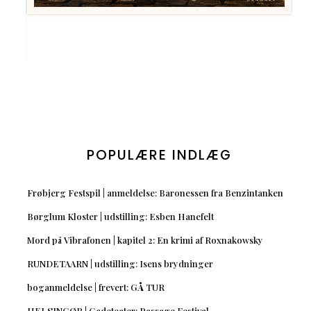
POPULÆRE INDLÆG
Frøbjerg Festspil | anmeldelse: Baronessen fra Benzintanken
Børglum Kloster | udstilling: Esben Hanefelt
Mord på Vibrafonen | kapitel 2: En krimi af Roxnakowsky
RUNDETAARN | udstilling: Isens brydninger
boganmeldelse | frevert: GÅ TUR
HELSINGØR | Gadeteater: Passage Festival