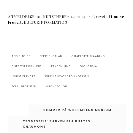
ANMELDELSE: 101 KUNSTNERE 2022-2023 er skrevet af
Louise
Frevert
, KULTURINFORMATION
ANMELDELSE
BERIT ENGBLAD
CHARLOTTE SKAANING
ELSEBETH HORNUNG
FRYDENLUND
GIGI GIGJA
LOUISE FREVERT
SØREN SKOVGAARD ANDERSEN
TOM JØRGENSEN
VIBEKE SCHOU
Indlægsnavigation
SOMMER PÅ WILLUMSENS MUSEUM
TEGNESERIE: BABYEN FRA BUTTES
CHAUMONT