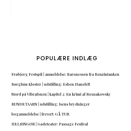
POPULÆRE INDLÆG
Frøbjerg Festspil | anmeldelse: Baronessen fra Benzintanken
Børglum Kloster | udstilling: Esben Hanefelt
Mord på Vibrafonen | kapitel 2: En krimi af Roxnakowsky
RUNDETAARN | udstilling: Isens brydninger
boganmeldelse | frevert: GÅ TUR
HELSINGØR | Gadeteater: Passage Festival