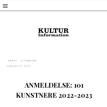
Skip
to
content
KUNST
LITTERATUR
FEBRUAR 27, 2023
ANMELDELSE: 101
KUNSTNERE 2022-2023