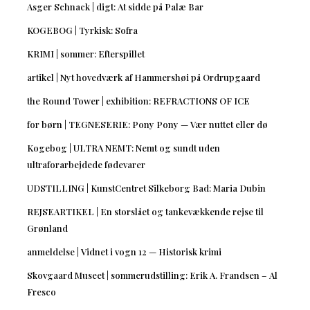
Asger Schnack | digt: At sidde på Palæ Bar
KOGEBOG | Tyrkisk: Sofra
KRIMI | sommer: Efterspillet
artikel | Nyt hovedværk af Hammershøi på Ordrupgaard
the Round Tower | exhibition: REFRACTIONS OF ICE
for børn | TEGNESERIE: Pony Pony — Vær nuttet eller dø
Kogebog | ULTRA NEMT: Nemt og sundt uden
ultraforarbejdede fødevarer
UDSTILLING | KunstCentret Silkeborg Bad: Maria Dubin
REJSEARTIKEL | En storslået og tankevækkende rejse til
Grønland
anmeldelse | Vidnet i vogn 12 — Historisk krimi
Skovgaard Museet | sommerudstilling: Erik A. Frandsen – Al
Fresco