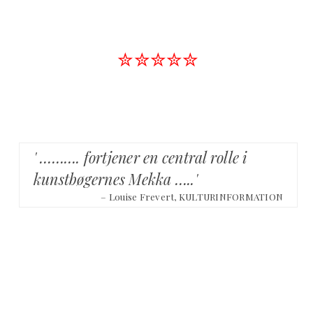
✮✮✮✮✮
' ………. fortjener en central rolle i
kunstbøgernes Mekka …..'
– Louise Frevert, KULTURINFORMATION