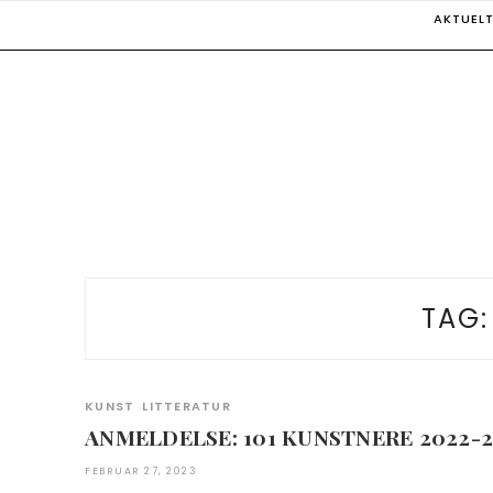
Skip
AKTUEL
to
content
TAG
KUNST
LITTERATUR
ANMELDELSE: 101 KUNSTNERE 2022-2
FEBRUAR 27, 2023