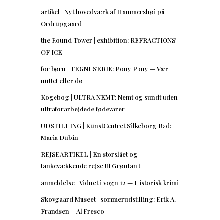
artikel | Nyt hovedværk af Hammershøi på
Ordrupgaard
the Round Tower | exhibition: REFRACTIONS
OF ICE
for børn | TEGNESERIE: Pony Pony — Vær
nuttet eller dø
Kogebog | ULTRA NEMT: Nemt og sundt uden
ultraforarbejdede fødevarer
UDSTILLING | KunstCentret Silkeborg Bad:
Maria Dubin
REJSEARTIKEL | En storslået og
tankevækkende rejse til Grønland
anmeldelse | Vidnet i vogn 12 — Historisk krimi
Skovgaard Museet | sommerudstilling: Erik A.
Frandsen – Al Fresco