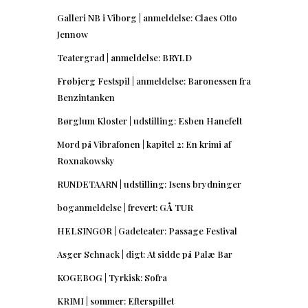
Galleri NB i Viborg | anmeldelse: Claes Otto
Jennow
Teatergrad | anmeldelse: BRYLD
Frøbjerg Festspil | anmeldelse: Baronessen fra
Benzintanken
Børglum Kloster | udstilling: Esben Hanefelt
Mord på Vibrafonen | kapitel 2: En krimi af
Roxnakowsky
RUNDETAARN | udstilling: Isens brydninger
boganmeldelse | frevert: GÅ TUR
HELSINGØR | Gadeteater: Passage Festival
Asger Schnack | digt: At sidde på Palæ Bar
KOGEBOG | Tyrkisk: Sofra
KRIMI | sommer: Efterspillet