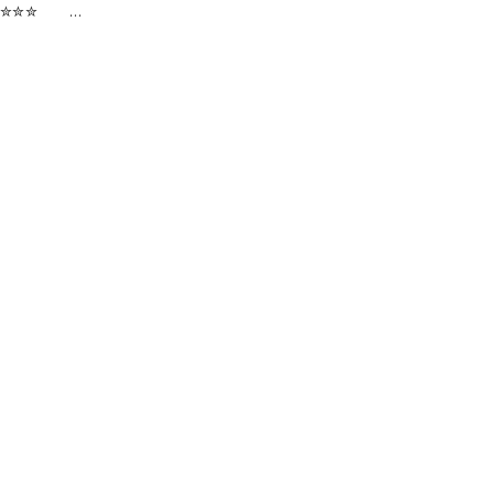
 ✮✮✮✮✮ …