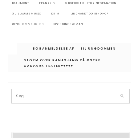
BEAUMONT
FRANKRIG
G.BOEHOLT KULTURINFORMATION
GUILLAUME MUSSO
KRIMI
LINDHARDT OG RINGHOF
ØENS HEMMELIGHED
SPÆNDINGSROMAN
Indlægsnavigation
BOGANMELDELSE AF TIL UNGDOMMEN
STORM OVER RAMASJANG PÅ ØSTRE
GASVÆRK TEATER♥︎♥︎♥︎♥︎♥︎