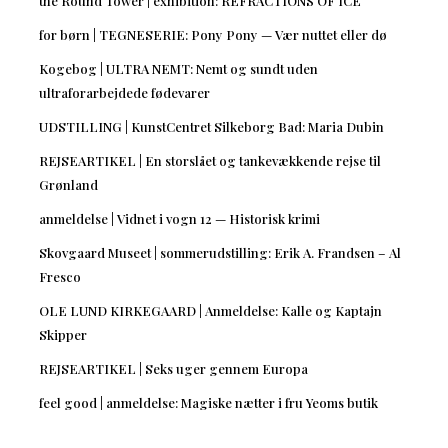
the Round Tower | exhibition: REFRACTIONS OF ICE
for børn | TEGNESERIE: Pony Pony — Vær nuttet eller dø
Kogebog | ULTRA NEMT: Nemt og sundt uden
ultraforarbejdede fødevarer
UDSTILLING | KunstCentret Silkeborg Bad: Maria Dubin
REJSEARTIKEL | En storslået og tankevækkende rejse til
Grønland
anmeldelse | Vidnet i vogn 12 — Historisk krimi
Skovgaard Museet | sommerudstilling: Erik A. Frandsen – Al
Fresco
OLE LUND KIRKEGAARD | Anmeldelse: Kalle og Kaptajn
Skipper
REJSEARTIKEL | Seks uger gennem Europa
feel good | anmeldelse: Magiske nætter i fru Yeoms butik