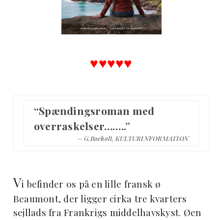
♥︎♥︎♥︎♥︎♥︎
“Spændingsroman med
overraskelser……..”
– G.Boeholt, KULTURINFORMATION
V
i befinder os på en lille fransk ø
Beaumont, der ligger cirka tre kvarters
sejllads fra Frankrigs middelhavskyst. Øen