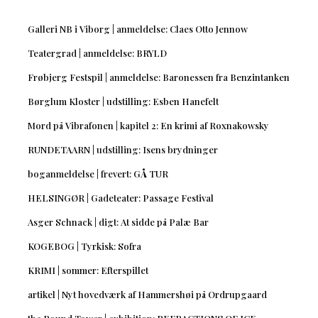
Galleri NB i Viborg | anmeldelse: Claes Otto Jennow
Teatergrad | anmeldelse: BRYLD
Frøbjerg Festspil | anmeldelse: Baronessen fra Benzintanken
Børglum Kloster | udstilling: Esben Hanefelt
Mord på Vibrafonen | kapitel 2: En krimi af Roxnakowsky
RUNDETAARN | udstilling: Isens brydninger
boganmeldelse | frevert: GÅ TUR
HELSINGØR | Gadeteater: Passage Festival
Asger Schnack | digt: At sidde på Palæ Bar
KOGEBOG | Tyrkisk: Sofra
KRIMI | sommer: Efterspillet
artikel | Nyt hovedværk af Hammershøi på Ordrupgaard