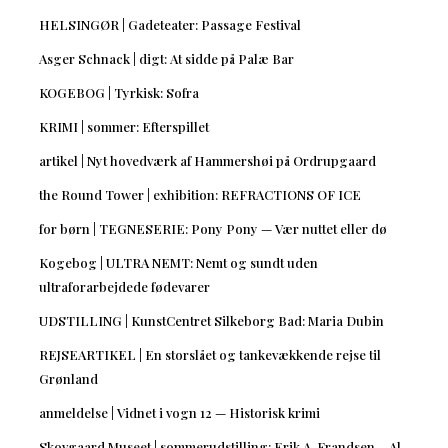
HELSINGØR | Gadeteater: Passage Festival
Asger Schnack | digt: At sidde på Palæ Bar
KOGEBOG | Tyrkisk: Sofra
KRIMI | sommer: Efterspillet
artikel | Nyt hovedværk af Hammershøi på Ordrupgaard
the Round Tower | exhibition: REFRACTIONS OF ICE
for børn | TEGNESERIE: Pony Pony — Vær nuttet eller dø
Kogebog | ULTRA NEMT: Nemt og sundt uden
ultraforarbejdede fødevarer
UDSTILLING | KunstCentret Silkeborg Bad: Maria Dubin
REJSEARTIKEL | En storslået og tankevækkende rejse til
Grønland
anmeldelse | Vidnet i vogn 12 — Historisk krimi
Skovgaard Museet | sommerudstilling: Erik A. Frandsen – Al