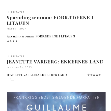
LITTERATUR
Spændingsroman: FORRÆDERNE I
LITAUEN
MARTS 1, 2024
Spændingsroman: FORRÆDERNE I LITAUEN
✮✮✮✮ …
LITTERATUR
JEANETTE VARBERG: ENKERNES LAND
FEBRUAR 24, 2023
JEANETTE VARBERG: ENKERNES LAND ✮✮✮✮✮
' …