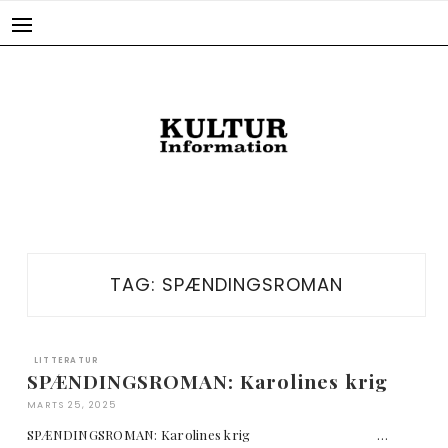
Skip
to
content
TAG:
SPÆNDINGSROMAN
LITTERATUR
SPÆNDINGSROMAN: Karolines krig
MARTS 25, 2025
SPÆNDINGSROMAN: Karolines krig …