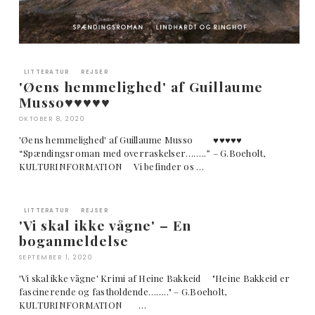
LITTERATUR
REJSER
'Øens hemmelighed' af Guillaume
Musso♥︎♥︎♥︎♥︎♥︎
OKTOBER 8, 2020
'Øens hemmelighed' af Guillaume Musso ♥︎♥︎♥︎♥︎♥︎
“Spændingsroman med overraskelser……..” – G.Boeholt,
KULTURINFORMATION Vi befinder os …
LITTERATUR
REJSER
'Vi skal ikke vågne' – En
boganmeldelse
SEPTEMBER 1, 2020
'Vi skal ikke vågne' Krimi af Heine Bakkeid "Heine Bakkeid er
fascinerende og fastholdende…….." – G.Boeholt,
KULTURINFORMATION …