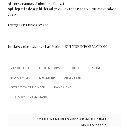
Aldersgrænse:
Anbefalet fra 4 år
Spilleperiode og billetsalg:
08. oktober 2020 – 08. november
2020
Fotograf: Miklos Szabo
Indlægget er skrevet af Holjol, KULTURINFORMATION
ARNOLD BUSK
FRØKEN STORM
HOLJOL
HR. SKÆG
MOTOR MILLE
MUNDBIND
ONKEL REJE
ØSTRE GASVÆRK TEATER
RAMASJANG
STORM OVER RAMASJANG
Indlægsnavigation
'ØENS HEMMELIGHED' AF GUILLAUME
MUSSO♥︎♥︎♥︎♥︎♥︎