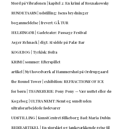
Mord på Vibrafonen | kapitel 2: En krimi af Roxnakowsky
RUNDETAARN | udstilling: Isens brydninger
boganmeldelse | frevert: GÅ TUR
HELSINGØR | Gadeteater: Passage Festival
Asger Schnack | digt: At sidde på Palæ Bar
KOGEBOG | Tyrkisk: Sofra
KRIMI | sommer: Efterspillet
artikel | Nyt hovedværk af Hammershøi på Ordrupgaard
the Round Tower | exhibition: REFRACTIONS OF ICE
for børn | TEGNESERIE: Pony Pony — Vær nuttet eller dø
Kogebog | ULTRA NEMT: Nemt og sundt uden
ultraforarbejdede fødevarer
UDSTILLING | KunstCentret Silkeborg Bad: Maria Dubin
REJSEARTIKEL | En storslået og tankevækkende rejse til