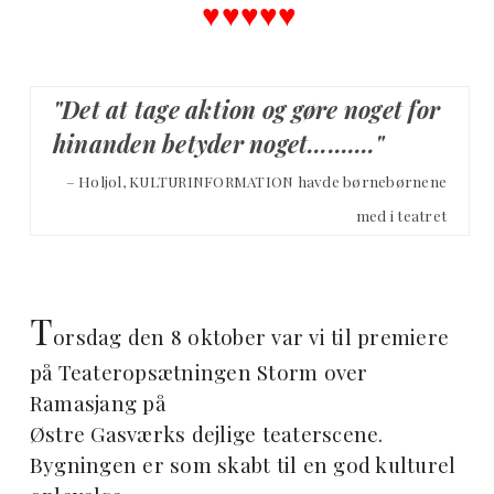
♥︎♥︎♥︎♥︎♥︎
"Det at tage aktion og gøre noget for
hinanden betyder noget………."
– Holjol, KULTURINFORMATION havde børnebørnene
med i teatret
T
orsdag den 8 oktober var vi til premiere
på Teateropsætningen Storm over
Ramasjang på
Østre Gasværks dejlige teaterscene.
Bygningen er som skabt til en god kulturel