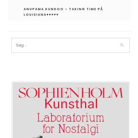
ANUPAMA KUNDOO – TAKING TIME PÅ
LOUISIANA♥︎♥︎♥︎♥︎♥︎