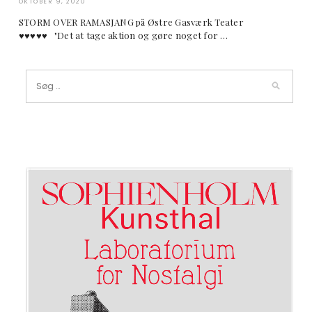
OKTOBER 9, 2020
STORM OVER RAMASJANG på Østre Gasværk Teater
♥︎♥︎♥︎♥︎♥︎ "Det at tage aktion og gøre noget for …