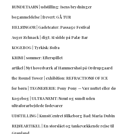
RUNDETAARN | udstilling: Isens brydninger
boganmeldelse | frevert: GÅ TUR
HELSINGØR | Gadeteater: Passage Festival
Asger Schnack | digt: At sidde på Palæ Bar
KOGEBOG | Tyrkisk: Sofra
KRIMI | sommer: Efterspillet
artikel | Nyt hovedværk af Hammershøi på Ordrupgaard
the Round Tower | exhibition: REFRACTIONS OF ICE
for børn | TEGNESERIE: Pony Pony — Vær nuttet eller dø
Kogebog | ULTRA NEMT: Nemt og sundt uden
ultraforarbejdede fødevarer
UDSTILLING | KunstCentret Silkeborg Bad: Maria Dubin
REJSEARTIKEL | En storslået og tankevækkende rejse til
Grønland