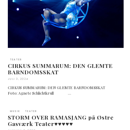
TEATER
CIRKUS SUMMARUM: DEN GLEMTE
BARNDOMSSKAT
JULI 3, 2024
CIRKUS SUMMARUM: DEN GLEMTE BARNDOMSSKAT
Foto: Agnete Schlichtkrull …
MUSIK
TEATER
STORM OVER RAMASJANG på Østre
Gasværk Teater♥︎♥︎♥︎♥︎♥︎