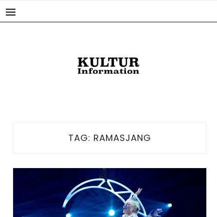
Skip
to
content
TAG:
RAMASJANG