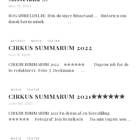
MAJ 13, 2023
BOGANMELDELSE: Hvis du siger Missetand … Historien om
dansk børnemusik …
AKTUELT
MUSIK
TEATER
CIRKUS SUMMARUM 2022
JULI 9, 2022
CIRKUS SUMMARUM 2022 ✮✮✮✮✮✮ Dagens job for de
to redaktører. Foto: J. Deckmann …
MUSIK
TEATER
CIRKUS SUMMARUM 2021✮✮✮✮✮✮
JUNI 30, 2021
CIRKUS SUMMARUM 2021 En drøm af en forestilling
✮✮✮✮✮✮ Fotograf: Jon Henriksen Da min yngste søn …
MUSIK
TEATER