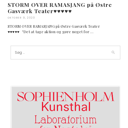
STORM OVER RAMASJANG på Østre
Gasværk Teater♥︎♥︎♥︎♥︎♥︎
OKTOBER 9, 2020
STORM OVER RAMASJANG på Østre Gasværk Teater
♥︎♥︎♥︎♥︎♥︎ "Det at tage aktion og gøre noget for …