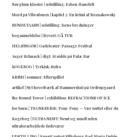
Børglum Kloster | udstilling: Esben Hanefelt
Mord på Vibrafonen | kapitel 2: En krimi af Roxnakowsky
RUNDETAARN | udstilling: Isens brydninger
boganmeldelse | frevert: GÅ TUR
HELSINGØR | Gadeteater: Passage Festival
Asger Schnack | digt: At sidde på Palæ Bar
KOGEBOG | Tyrkisk: Sofra
KRIMI | sommer: Efterspillet
artikel | Nyt hovedværk af Hammershøi på Ordrupgaard
the Round Tower | exhibition: REFRACTIONS OF ICE
for børn | TEGNESERIE: Pony Pony — Vær nuttet eller dø
Kogebog | ULTRA NEMT: Nemt og sundt uden
ultraforarbejdede fødevarer
UDSTILLING | KunstCentret Silkeborg Bad: Maria Dubin