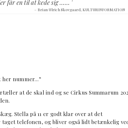
r får en til at kede sig …… '
– Brian Ulrich Skovgaard, KULTURINFORMATION
 det her nummer…”
ortæller at de skal ind og se Cirkus Summarum 20
den.
Skæg. Stella på 11 er godt klar over at det
 taget telefonen, og bliver også lidt betænkelig ve