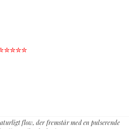
✮✮✮✮✮
 naturligt flow, der fremstår med en pulserende