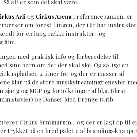
 Så alt er som det skal være.
irkus Arli
og
Cirkus Arena
i referencebanken, er
emærker om forestillingen, der i år har instruktør
kendt for en lang række instruktør- og
g film.
llingen med praktisk info og forberedelse til
ed sine børn om det der skal ske. Og så lige en
l cirkuspladsen 2 timer før og der er masser af
ngene klar på de store musikstreamingtjenester me
nisjang og MGP og fortolkninger af bl.a. Blæst
Gummistøvler) og Danser
Med Drenge (Grib
terer Cirkus Summarum… og der er lagt op til e
 er trykket på en bred palette af branding-knappe