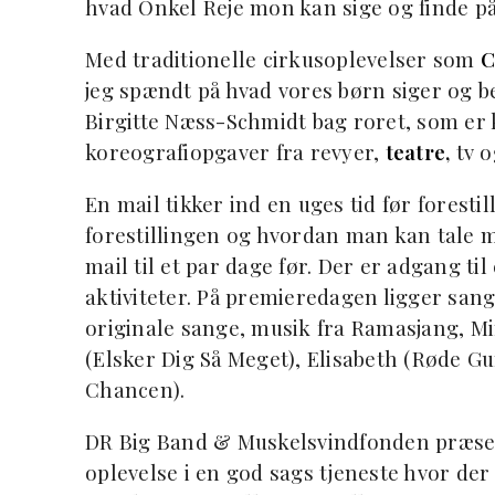
hvad Onkel Reje mon kan sige og finde på.
Med traditionelle cirkusoplevelser som
C
jeg spændt på hvad vores børn siger og b
Birgitte Næss-Schmidt bag roret, som er 
koreografiopgaver fra revyer,
teatre,
tv o
En mail tikker ind en uges tid før foresti
forestillingen og hvordan man kan tale m
mail til et par dage før. Der er adgang ti
aktiviteter. På premieredagen ligger sa
originale sange, musik fra Ramasjang, Mi
(Elsker Dig Så Meget), Elisabeth (Røde 
Chancen).
DR Big Band & Muskelsvindfonden præsen
oplevelse i en god sags tjeneste hvor der