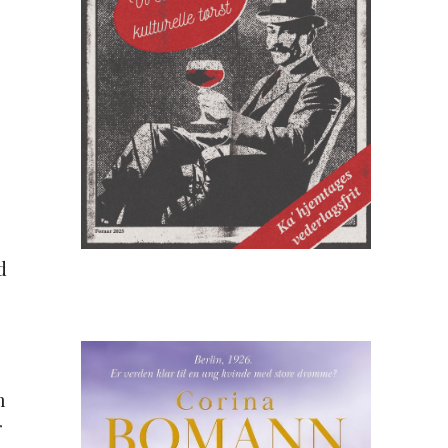
d
n
r