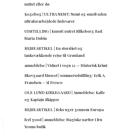
nuttet eller dø
Kogebog | ULTRA NEMT: Nemt og sundt uden
ultraforarbejdede fødevarer
UDSTILLING | KunstCentret Silkeborg Bad:
Maria Dubin
REJSEARTIKEL | En storslået og
tankevækkende rejse til Grønland
anmeldelse | Vidnet i vogn 12 — Historisk krimi
Skovgaard Museet | sommerudstilling: Erik A.
Frandsen – Al Fresco
OLE LUND KIRKEGAARD | Anmeldelse: Kalle
og Kaptajn Skipper
REJSEARTIKEL | Seks uger gennem Europa
feel good | anmeldelse: Magiske nætter i fru
Yeoms butik