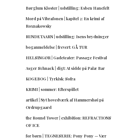
Børglum Kloster | udstilling: Esben Hanefelt
Mord på Vibrafonen | kapitel 2: En krimi af
Roxnakowsky
RUNDETAARN | udstilling: Isens brydninger
boganmeldelse | frevert: GÅ TUR
HELSINGØR | Gadeteater: Passage Festival
Asger Schnack | digt: At sidde på Palæ Bar
KOGEBOG | Tyrkisk: Sofra
KRIMI | sommer: Efterspillet
artikel | Nyt hovedværk af Hammershøi på
Ordrupgaard
the Round Tower | exhibition: REFRACTIONS
OF ICE
for børn | TEGNESERIE: Pony Pony — Vær