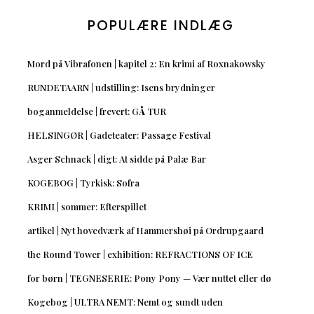
POPULÆRE INDLÆG
Mord på Vibrafonen | kapitel 2: En krimi af Roxnakowsky
RUNDETAARN | udstilling: Isens brydninger
boganmeldelse | frevert: GÅ TUR
HELSINGØR | Gadeteater: Passage Festival
Asger Schnack | digt: At sidde på Palæ Bar
KOGEBOG | Tyrkisk: Sofra
KRIMI | sommer: Efterspillet
artikel | Nyt hovedværk af Hammershøi på Ordrupgaard
the Round Tower | exhibition: REFRACTIONS OF ICE
for børn | TEGNESERIE: Pony Pony — Vær nuttet eller dø
Kogebog | ULTRA NEMT: Nemt og sundt uden