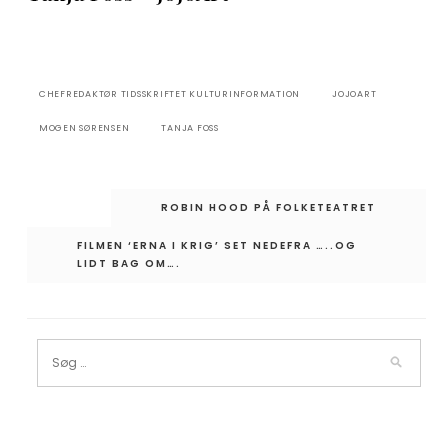
CHEFREDAKTØR TIDSSKRIFTET KULTURINFORMATION
JOJOART
MOGEN SØRENSEN
TANJA FOSS
Indlægsnavigation
ROBIN HOOD PÅ FOLKETEATRET
FILMEN ‘ERNA I KRIG’ SET NEDEFRA …..OG
LIDT BAG OM….