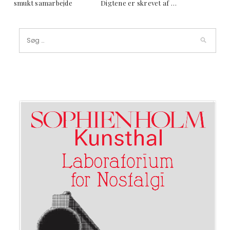
smukt samarbejde Digtene er skrevet af …