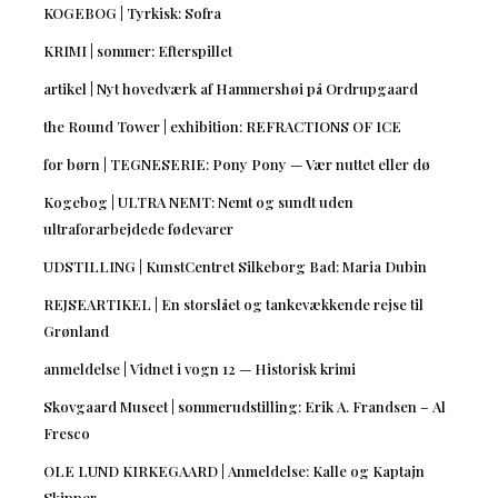
KOGEBOG | Tyrkisk: Sofra
KRIMI | sommer: Efterspillet
artikel | Nyt hovedværk af Hammershøi på Ordrupgaard
the Round Tower | exhibition: REFRACTIONS OF ICE
for børn | TEGNESERIE: Pony Pony — Vær nuttet eller dø
Kogebog | ULTRA NEMT: Nemt og sundt uden
ultraforarbejdede fødevarer
UDSTILLING | KunstCentret Silkeborg Bad: Maria Dubin
REJSEARTIKEL | En storslået og tankevækkende rejse til
Grønland
anmeldelse | Vidnet i vogn 12 — Historisk krimi
Skovgaard Museet | sommerudstilling: Erik A. Frandsen – Al
Fresco
OLE LUND KIRKEGAARD | Anmeldelse: Kalle og Kaptajn
Skipper