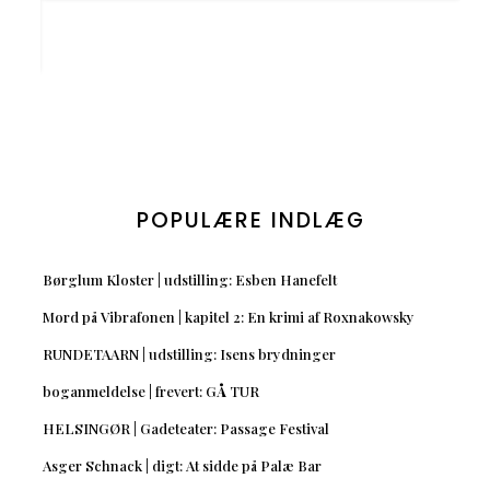
POPULÆRE INDLÆG
Børglum Kloster | udstilling: Esben Hanefelt
Mord på Vibrafonen | kapitel 2: En krimi af Roxnakowsky
RUNDETAARN | udstilling: Isens brydninger
boganmeldelse | frevert: GÅ TUR
HELSINGØR | Gadeteater: Passage Festival
Asger Schnack | digt: At sidde på Palæ Bar