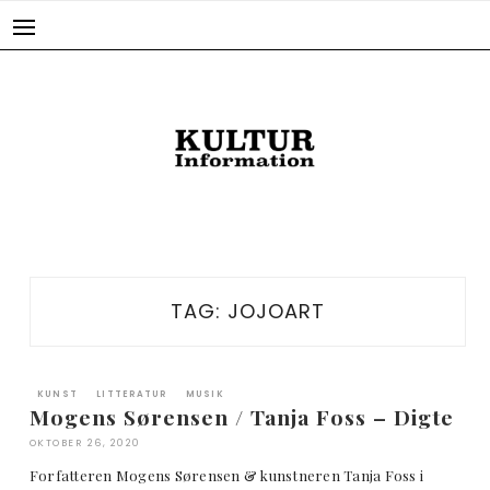
Skip
to
content
TAG:
JOJOART
KUNST
LITTERATUR
MUSIK
Mogens Sørensen / Tanja Foss – Digte
OKTOBER 26, 2020
Forfatteren Mogens Sørensen & kunstneren Tanja Foss i