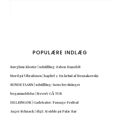
POPULÆRE INDLÆG
Børglum Kloster | udstilling: Esben Hanefelt
Mord på Vibrafonen | kapitel 2: En krimi af Roxnakowsky
RUNDETAARN | udstilling: Isens brydninger
boganmeldelse | frevert: GÅ TUR
HELSINGØR | Gadeteater: Passage Festival
Asger Schnack | digt: At sidde på Palæ Bar