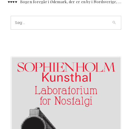
♥︎♥︎♥︎♥︎ Bogen foregår i Ødemark, der er en by i Nordsverige, …