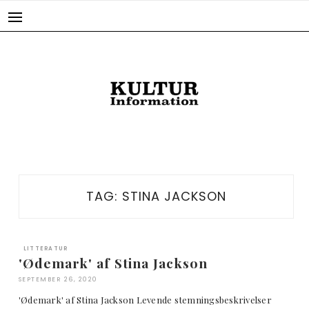
Skip
to
content
TAG:
STINA JACKSON
LITTERATUR
'Ødemark' af Stina Jackson
SEPTEMBER 26, 2020
'Ødemark' af Stina Jackson Levende stemningsbeskrivelser