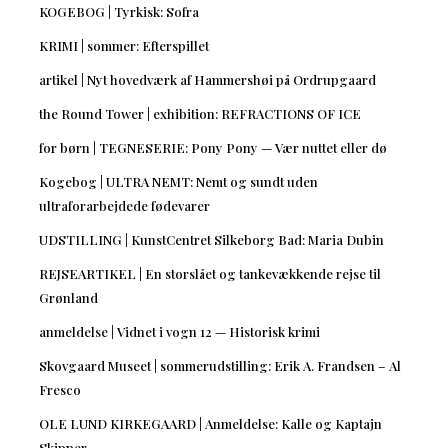
KOGEBOG | Tyrkisk: Sofra
KRIMI | sommer: Efterspillet
artikel | Nyt hovedværk af Hammershøi på Ordrupgaard
the Round Tower | exhibition: REFRACTIONS OF ICE
for børn | TEGNESERIE: Pony Pony — Vær nuttet eller dø
Kogebog | ULTRA NEMT: Nemt og sundt uden
ultraforarbejdede fødevarer
UDSTILLING | KunstCentret Silkeborg Bad: Maria Dubin
REJSEARTIKEL | En storslået og tankevækkende rejse til
Grønland
anmeldelse | Vidnet i vogn 12 — Historisk krimi
Skovgaard Museet | sommerudstilling: Erik A. Frandsen – Al
Fresco
OLE LUND KIRKEGAARD | Anmeldelse: Kalle og Kaptajn
Skipper