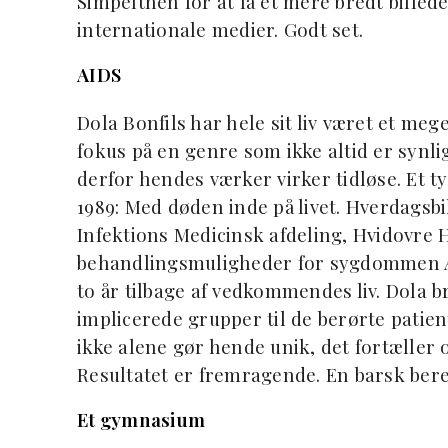
Simpelthen for at få et mere bredt billede
internationale medier. Godt set.
AIDS
Dola Bonfils har hele sit liv været et me
fokus på en genre som ikke altid er synl
derfor hendes værker virker tidløse. Et 
1989: Med døden inde på livet. Hverdagsbi
Infektions Medicinsk afdeling, Hvidovre 
behandlingsmuligheder for sygdommen AI
to år tilbage af vedkommendes liv. Dola 
implicerede grupper til de berørte patien
ikke alene gør hende unik, det fortæller o
Resultatet er fremragende. En barsk ber
Et gymnasium