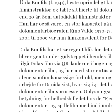
D
ola Bonfils (f. 1941), læste oprindeligt
filminstruktør og tabte sit hjerte til do
end 20 år. Som autodidakt filminstruktør vi
Hun har også været en stor kapacitet på 
dokumentarbiografen Kino Valde 1970-73.
2004 til 2009 var hun filmkonsulent for D
Dola Bonfils har et særegent blik for deta
bliver gemt under gulvtæppet i hendes fil
tilgå Dolas film via QR-koderne i bogen 
dokumentarfilm, og har med stor entusia
alene samfundsmæssige forhold, men ogs
arbejde for Danida vist, hvor vigtigt det 
dokumentarfilmsprocessen. Oplysningsudv
betydning for helhedsbilledet hos de ”Fje
dokumentar- og spillefilm med ind i und