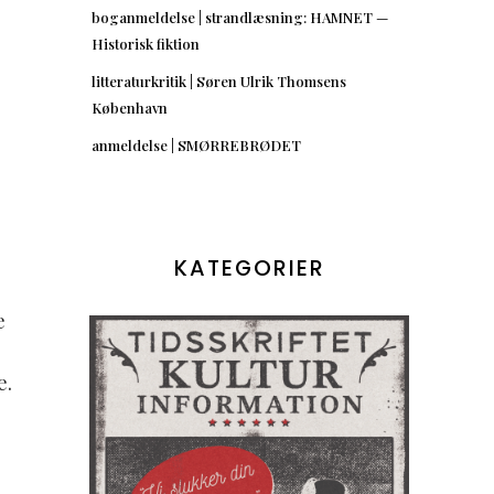
boganmeldelse | strandlæsning: HAMNET —
Historisk fiktion
litteraturkritik | Søren Ulrik Thomsens
København
anmeldelse | SMØRREBRØDET
a
KATEGORIER
e
e.