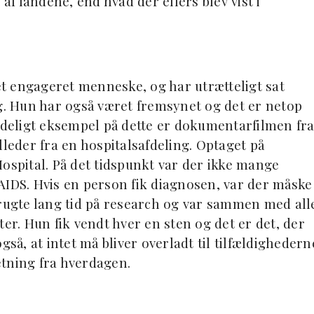
 af landene, end hvad der ellers blev vist i
get engageret menneske, og har utrætteligt sat
ig. Hun har også været fremsynet og det er netop
tydeligt eksempel på dette er dokumentarfilmen fr
lleder fra en hospitalsafdeling. Optaget på
Hospital. På det tidspunkt var der ikke mange
DS. Hvis en person fik diagnosen, var der måske
brugte lang tid på research og var sammen med all
ter. Hun fik vendt hver en sten og det er det, der
gså, at intet må bliver overladt til tilfældighedern
etning fra hverdagen.