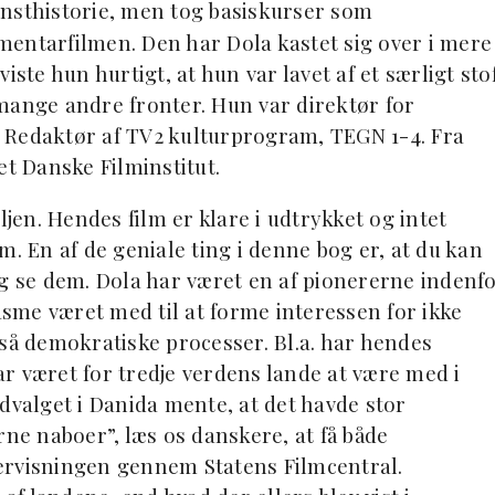
 kunsthistorie, men tog basiskurser som
kumentarfilmen. Den har Dola kastet sig over i mere
ste hun hurtigt, at hun var lavet af et særligt stof
mange andre fronter. Hun var direktør for
 Redaktør af TV2 kulturprogram, TEGN 1-4. Fra
et Danske Filminstitut.
ljen. Hendes film er klare i udtrykket og intet
m. En af de geniale ting i denne bog er, at du kan
og se dem. Dola har været en af pionererne indenf
sme været med til at forme interessen for ikke
å demokratiske processer. Bl.a. har hendes
har været for tredje verdens lande at være med i
alget i Danida mente, at det havde stor
rne naboer”, læs os danskere, at få både
ervisningen gennem Statens Filmcentral.