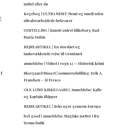
nuttet eller dø
Kogebog | ULTRA NEMT: Nemt og sundt uden
.
ultraforarbejdede fødevarer
UDSTILLING | KunstCentret Silkeborg Bad:
Maria Dubin
REJSEARTIKEL | En storslået og
tankevækkende rejse til Grønland
anmeldelse | Vidnet i vogn 12 — Historisk krimi
or
Skovgaard Museet | sommerudstilling: Erik A.
Frandsen – Al Fresco
OLE LUND KIRKEGAARD | Anmeldelse: Kalle
og Kaptajn Skipper
REJSEARTIKEL | Seks uger gennem Europa
feel good | anmeldelse: Magiske nætter i fru
Yeoms butik