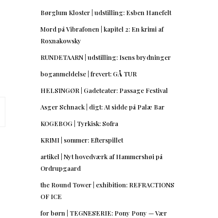
Børglum Kloster | udstilling: Esben Hanefelt
Mord på Vibrafonen | kapitel 2: En krimi af
Roxnakowsky
RUNDETAARN | udstilling: Isens brydninger
boganmeldelse | frevert: GÅ TUR
HELSINGØR | Gadeteater: Passage Festival
Asger Schnack | digt: At sidde på Palæ Bar
KOGEBOG | Tyrkisk: Sofra
KRIMI | sommer: Efterspillet
artikel | Nyt hovedværk af Hammershøi på
Ordrupgaard
the Round Tower | exhibition: REFRACTIONS
OF ICE
for børn | TEGNESERIE: Pony Pony — Vær