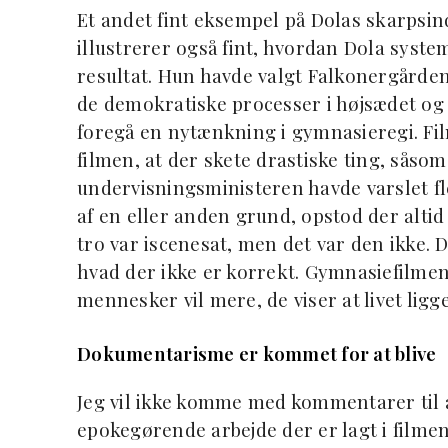
Et andet fint eksempel på Dolas skarpsin
illustrerer også fint, hvordan Dola system
resultat. Hun havde valgt Falkonergård
de demokratiske processer i højsædet og
foregå en nytænkning i gymnasieregi. Film
filmen, at der skete drastiske ting, såsom
undervisningsministeren havde varslet fle
af en eller anden grund, opstod der alti
tro var iscenesat, men det var den ikke. 
hvad der ikke er korrekt. Gymnasiefilmen
mennesker vil mere, de viser at livet ligg
Dokumentarisme er kommet for at blive
Jeg vil ikke komme med kommentarer til al
epokegørende arbejde der er lagt i filme