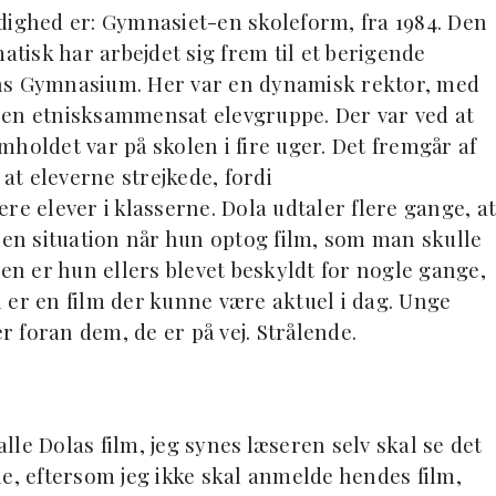
dighed er: Gymnasiet-en skoleform, fra 1984. Den
atisk har arbejdet sig frem til et berigende
ens Gymnasium. Her var en dynamisk rektor, med
 en etnisksammensat elevgruppe. Der var ved at
holdet var på skolen i fire uger. Det fremgår af
 at eleverne strejkede, fordi
re elever i klasserne. Dola udtaler flere gange, at
d en situation når hun optog film, som man skulle
Den er hun ellers blevet beskyldt for nogle gange,
 er en film der kunne være aktuel i dag. Unge
er foran dem, de er på vej. Strålende.
le Dolas film, jeg synes læseren selv skal se det
ne, eftersom jeg ikke skal anmelde hendes film,