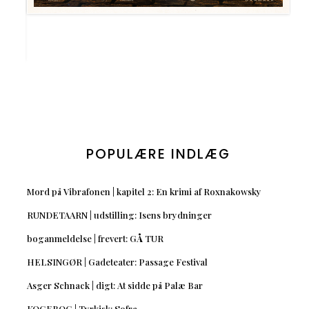
POPULÆRE INDLÆG
Mord på Vibrafonen | kapitel 2: En krimi af Roxnakowsky
RUNDETAARN | udstilling: Isens brydninger
boganmeldelse | frevert: GÅ TUR
HELSINGØR | Gadeteater: Passage Festival
Asger Schnack | digt: At sidde på Palæ Bar
KOGEBOG | Tyrkisk: Sofra