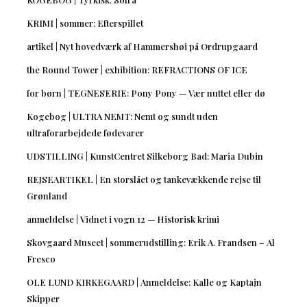
KRIMI | sommer: Efterspillet
artikel | Nyt hovedværk af Hammershøi på Ordrupgaard
the Round Tower | exhibition: REFRACTIONS OF ICE
for børn | TEGNESERIE: Pony Pony — Vær nuttet eller dø
Kogebog | ULTRA NEMT: Nemt og sundt uden
ultraforarbejdede fødevarer
UDSTILLING | KunstCentret Silkeborg Bad: Maria Dubin
REJSEARTIKEL | En storslået og tankevækkende rejse til
Grønland
anmeldelse | Vidnet i vogn 12 — Historisk krimi
Skovgaard Museet | sommerudstilling: Erik A. Frandsen – Al
Fresco
OLE LUND KIRKEGAARD | Anmeldelse: Kalle og Kaptajn
Skipper