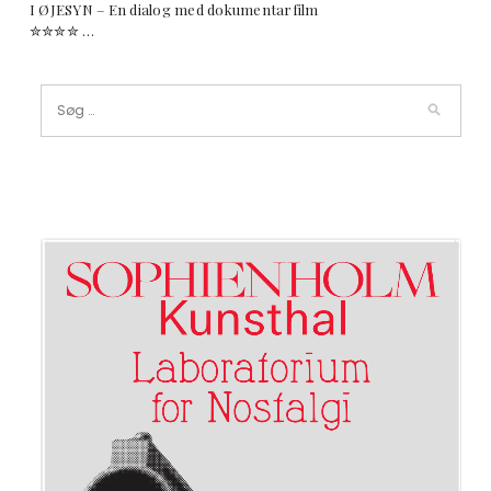
I ØJESYN – En dialog med dokumentarfilm
✮✮✮✮ …