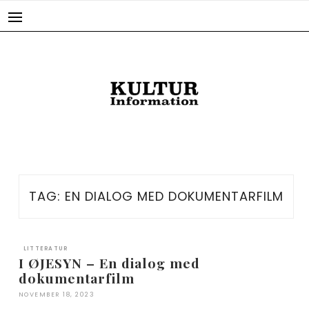
Skip
to
content
TAG:
EN DIALOG MED DOKUMENTARFILM
LITTERATUR
I ØJESYN – En dialog med
dokumentarfilm
NOVEMBER 18, 2023