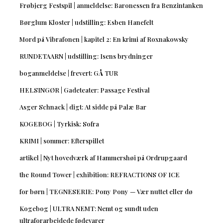
Frøbjerg Festspil | anmeldelse: Baronessen fra Benzintanken
Børglum Kloster | udstilling: Esben Hanefelt
Mord på Vibrafonen | kapitel 2: En krimi af Roxnakowsky
RUNDETAARN | udstilling: Isens brydninger
boganmeldelse | frevert: GÅ TUR
HELSINGØR | Gadeteater: Passage Festival
Asger Schnack | digt: At sidde på Palæ Bar
KOGEBOG | Tyrkisk: Sofra
KRIMI | sommer: Efterspillet
artikel | Nyt hovedværk af Hammershøi på Ordrupgaard
the Round Tower | exhibition: REFRACTIONS OF ICE
for børn | TEGNESERIE: Pony Pony — Vær nuttet eller dø
Kogebog | ULTRA NEMT: Nemt og sundt uden
ultraforarbejdede fødevarer