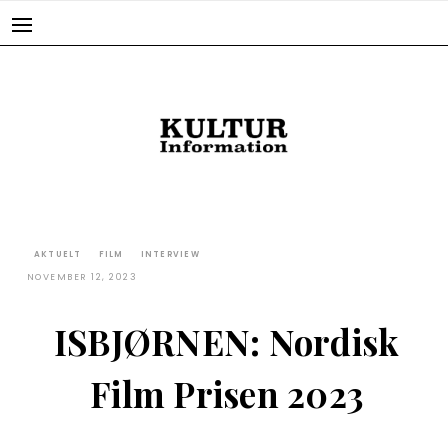
Skip
to
content
AKTUELT
FILM
INTERVIEW
NOVEMBER 12, 2023
ISBJØRNEN: Nordisk
Film Prisen 2023