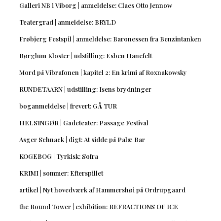
Galleri NB i Viborg | anmeldelse: Claes Otto Jennow
Teatergrad | anmeldelse: BRYLD
Frøbjerg Festspil | anmeldelse: Baronessen fra Benzintanken
Børglum Kloster | udstilling: Esben Hanefelt
Mord på Vibrafonen | kapitel 2: En krimi af Roxnakowsky
RUNDETAARN | udstilling: Isens brydninger
boganmeldelse | frevert: GÅ TUR
HELSINGØR | Gadeteater: Passage Festival
Asger Schnack | digt: At sidde på Palæ Bar
KOGEBOG | Tyrkisk: Sofra
KRIMI | sommer: Efterspillet
artikel | Nyt hovedværk af Hammershøi på Ordrupgaard
the Round Tower | exhibition: REFRACTIONS OF ICE