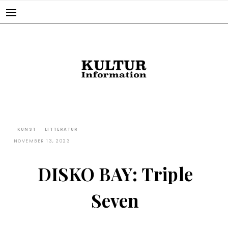
Skip
to
content
KUNST
LITTERATUR
NOVEMBER 13, 2023
DISKO BAY: Triple
Seven