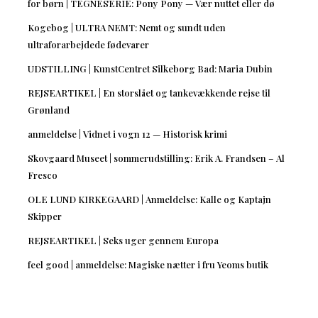
for børn | TEGNESERIE: Pony Pony — Vær nuttet eller dø
Kogebog | ULTRA NEMT: Nemt og sundt uden
ultraforarbejdede fødevarer
UDSTILLING | KunstCentret Silkeborg Bad: Maria Dubin
REJSEARTIKEL | En storslået og tankevækkende rejse til
Grønland
anmeldelse | Vidnet i vogn 12 — Historisk krimi
Skovgaard Museet | sommerudstilling: Erik A. Frandsen – Al
Fresco
OLE LUND KIRKEGAARD | Anmeldelse: Kalle og Kaptajn
Skipper
REJSEARTIKEL | Seks uger gennem Europa
feel good | anmeldelse: Magiske nætter i fru Yeoms butik