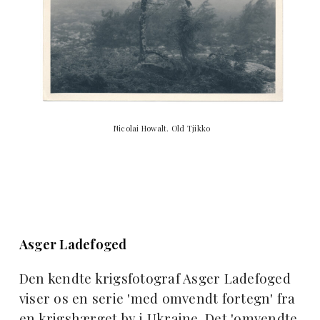
Nicolai Howalt. Old Tjikko
Asger Ladefoged
Den kendte krigsfotograf Asger Ladefoged
viser os en serie 'med omvendt fortegn' fra
en krigshærget by i Ukraine. Det 'omvendte