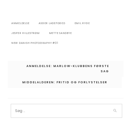
ANMELDELSE
ASGER LADEFOGED
EMIL RYGE
JESPER HILLESTRØM
METTE SANDBYE
NEW DANISH PHOTOGRAPHY #01
Indlægsnavigation
ANMELDELSE: MARLOW-KLUBBENS FØRSTE
SAG
MIDDELALDEREN: FRITID OG FORLYSTELSER