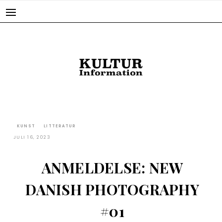
Skip
to
content
KUNST
LITTERATUR
JULI 16, 2023
ANMELDELSE: NEW
DANISH PHOTOGRAPHY
#01