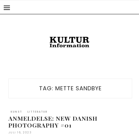
Skip
to
content
TAG:
METTE SANDBYE
KUNST
LITTERATUR
ANMELDELSE: NEW DANISH
PHOTOGRAPHY #01
JULI 16, 2023