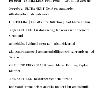
for børn | TEGNESERIE: Pony Pony — Vær nuttet eller dø
Kogebog | ULTRA NEMT: Nemt og sundt uden
ultraforarbejdede fødevarer
UDSTILLING | KunstCentret Silkeborg Bad: Maria Dubin
REJSEARTIKEL | En storslået og tankevækkende rejse til
Grønland
anmeldelse | Vidnet i vogn 12 — Historisk krimi
Skovgaard Museet | sommerudstilling: Erik A. Frandsen – Al
Fresco
OLE LUND KIRKEGAARD | Anmeldelse: Kalle og Kaptajn
Skipper
REJSEARTIKEL | Seks uger gennem Europa
feel good | anmeldelse: Magiske nætter i fru Yeoms butik