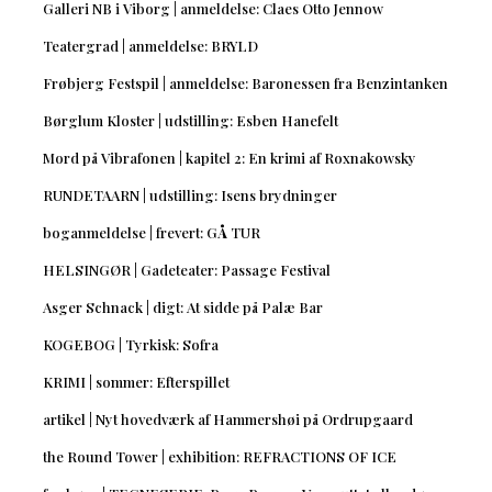
Galleri NB i Viborg | anmeldelse: Claes Otto Jennow
Teatergrad | anmeldelse: BRYLD
Frøbjerg Festspil | anmeldelse: Baronessen fra Benzintanken
Børglum Kloster | udstilling: Esben Hanefelt
Mord på Vibrafonen | kapitel 2: En krimi af Roxnakowsky
RUNDETAARN | udstilling: Isens brydninger
boganmeldelse | frevert: GÅ TUR
HELSINGØR | Gadeteater: Passage Festival
Asger Schnack | digt: At sidde på Palæ Bar
KOGEBOG | Tyrkisk: Sofra
KRIMI | sommer: Efterspillet
artikel | Nyt hovedværk af Hammershøi på Ordrupgaard
the Round Tower | exhibition: REFRACTIONS OF ICE