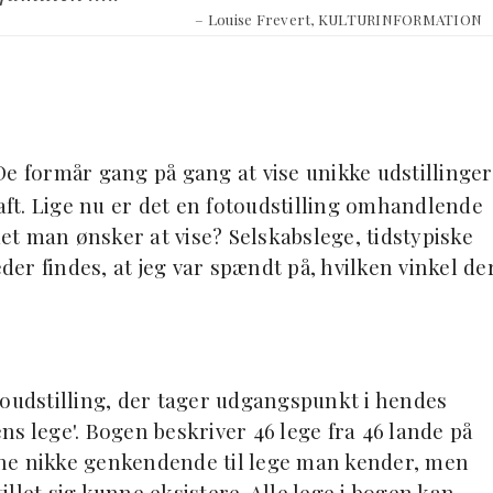
– Louise Frevert, KULTURINFORMATION
De formår gang på gang at vise unikke udstillinger
haft. Lige nu er det en fotoudstilling omhandlende
det man ønsker at vise? Selskabslege, tidstypiske
r findes, at jeg var spændt på, hvilken vinkel de
toudstilling, der tager udgangspunkt i hendes
s lege'. Bogen beskriver 46 lege fra 46 lande på
ne nikke genkendende til lege man kender, men
llet sig kunne eksistere. Alle lege i bogen kan