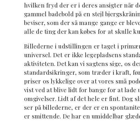
hvilken fryd der er i deres ansigter når d
gammel badebold på en stejl bjergskrånin
beviser, som der så mange gange er blevet
alle de ting der kan købes for at skulle 
Billederne i udstillingen er taget i primær
universel. Det er ikke legepladsens standa
aktiviteten. Det kan vi sagtens sige, os de
standardsikringer, som træder i kraft, fø
priser os lykkelige over at vores små pod
vist ved at blive lidt for bange for at la
omgivelser. Lidt af det hele er fint. Dog s
ser på billederne, er der er en spontanit
er smittende. De har en umiddelbar glæde 