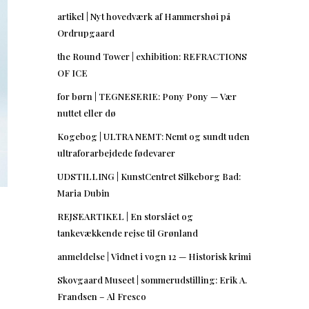
artikel | Nyt hovedværk af Hammershøi på
Ordrupgaard
the Round Tower | exhibition: REFRACTIONS
OF ICE
for børn | TEGNESERIE: Pony Pony — Vær
nuttet eller dø
Kogebog | ULTRA NEMT: Nemt og sundt uden
ultraforarbejdede fødevarer
UDSTILLING | KunstCentret Silkeborg Bad:
Maria Dubin
REJSEARTIKEL | En storslået og
tankevækkende rejse til Grønland
anmeldelse | Vidnet i vogn 12 — Historisk krimi
Skovgaard Museet | sommerudstilling: Erik A.
Frandsen – Al Fresco