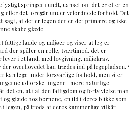
e lystigt springer rundt, uanset om det er efter en
g eller det foregår under velordnede forhold. Det
 sagt, at det er legen der er det primære og ikke
kunne skabe glæde.
t fattige lande og miljøer og viser at leg er
rd der spiller en rolle, tværtimod, det er
r lever i et land, med lovgivning, miljøkrav,
r der overhovedet kan trædes ind på legepladsen. 
er kan lege under forsvarlige forhold, men vi er
de ungerne udforske tingene i mere naturlige
lår det en, at i al den fattigdom og fortvivlelse man
et og glæde hos børnene, en ild i deres blikke som
i legen, på trods af deres kummerlige vilkår.