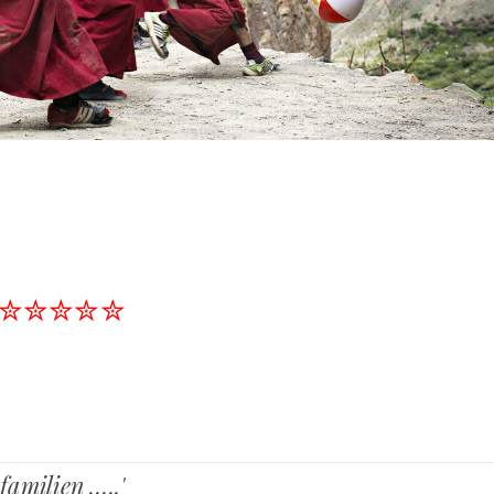
✮✮✮✮✮
familien …..'