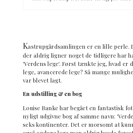
K
astrupgårdsamlingen er en lille perle. 
der aldrig ligner noget de tidligere har 
'Verdens lege'. Først tænkte jeg, hvad er 
lege, avancerede lege? Så mange mulighede
var blevet lagt.
En udstilling & en bog
Louise Banke har begået en fantastisk fo
nyligt udgivne bog af samme navn: 'Verden
seks kontinenter. Det er morsomt at kun
også opdage lege man aldrig havde foresti