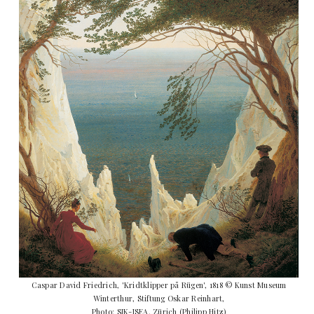
Caspar David Friedrich, 'Kridtklipper på Rügen', 1818 © Kunst Museum
Winterthur, Stiftung Oskar Reinhart,
Photo: SIK-ISEA, Zürich (Philipp Hitz)