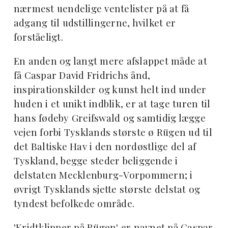
nærmest uendelige ventelister på at få
adgang til udstillingerne, hvilket er
forståeligt.
En anden og langt mere afslappet måde at
få Caspar David Fridrichs ånd,
inspirationskilder og kunst helt ind under
huden i et unikt indblik, er at tage turen til
hans fødeby Greifswald og samtidig lægge
vejen forbi Tysklands største ø Rügen ud til
det Baltiske Hav i den nordøstlige del af
Tyskland, begge steder beliggende i
delstaten Mecklenburg-Vorpommern; i
øvrigt Tysklands sjette største delstat og
tyndest befolkede område.
'Kridtklipper på Rügen' er navnet på Caspar