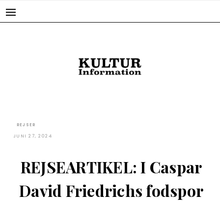
Skip
to
content
REJSER
JUNI 27, 2024
REJSEARTIKEL: I Caspar
David Friedrichs fodspor