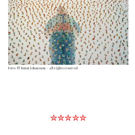
Foto: © Benni Johansson – all rights reserved
✮✮✮✮✮