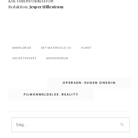
KULTURINFORMATION
Redaktion:
Jesper Hillestrøm
ANMELDELSE
DET MATERIELLE LIV
KUNST
LOUISE FREVERT
SOPHIENHOLM
Indlægsnavigation
OPERAEN: EUGEN ONEGIN
FILMANMELDELSE: REALITY