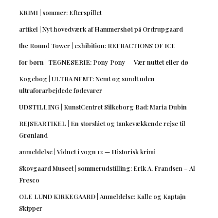
KRIMI | sommer: Efterspillet
artikel | Nyt hovedværk af Hammershøi på Ordrupgaard
the Round Tower | exhibition: REFRACTIONS OF ICE
for børn | TEGNESERIE: Pony Pony — Vær nuttet eller dø
Kogebog | ULTRA NEMT: Nemt og sundt uden
ultraforarbejdede fødevarer
UDSTILLING | KunstCentret Silkeborg Bad: Maria Dubin
REJSEARTIKEL | En storslået og tankevækkende rejse til
Grønland
anmeldelse | Vidnet i vogn 12 — Historisk krimi
Skovgaard Museet | sommerudstilling: Erik A. Frandsen – Al
Fresco
OLE LUND KIRKEGAARD | Anmeldelse: Kalle og Kaptajn
Skipper