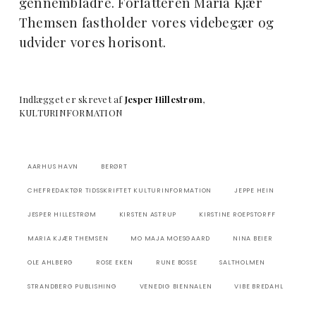
gennembladre. Forfatteren Maria Kjær
Themsen fastholder vores videbegær og
udvider vores horisont.
Indlægget er skrevet af
Jesper Hillestrøm
,
KULTURINFORMATION
AARHUS HAVN
BERØRT
CHEFREDAKTØR TIDSSKRIFTET KULTURINFORMATION
JEPPE HEIN
JESPER HILLESTRØM
KIRSTEN ASTRUP
KIRSTINE ROEPSTORFF
MARIA KJÆR THEMSEN
MO MAJA MOESGAARD
NINA BEIER
OLE AHLBERG
ROSE EKEN
RUNE BOSSE
SALTHOLMEN
STRANDBERG PUBLISHING
VENEDIG BIENNALEN
VIBE BREDAHL