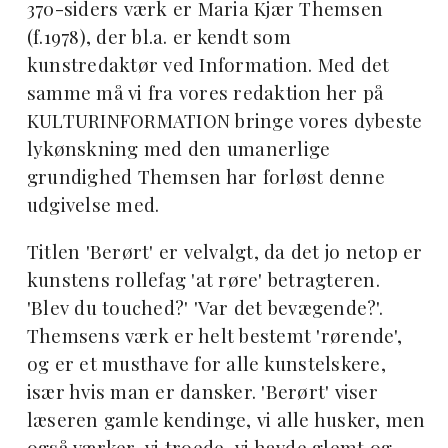
370-siders værk er Maria Kjær Themsen
(f.1978), der bl.a. er kendt som
kunstredaktør ved Information. Med det
samme må vi fra vores redaktion her på
KULTURINFORMATION bringe vores dybeste
lykønskning med den umanerlige
grundighed Themsen har forløst denne
udgivelse med.
Titlen 'Berørt' er velvalgt, da det jo netop er
kunstens rollefag 'at røre' betragteren.
'Blev du touched?' 'Var det bevægende?'.
Themsens værk er helt bestemt 'rørende',
og er et musthave for alle kunstelskere,
især hvis man er dansker. 'Berørt' viser
læseren gamle kendinge, vi alle husker, men
også værker, vi troede, vi havde glemt og