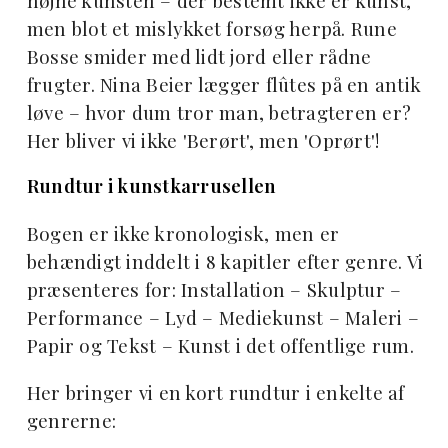
højne kunsten – der bestemt ikke er kunst,
men blot et mislykket forsøg herpå. Rune
Bosse smider med lidt jord eller rådne
frugter. Nina Beier lægger flûtes på en antik
løve – hvor dum tror man, betragteren er?
Her bliver vi ikke 'Berørt', men 'Oprørt'!
Rundtur i kunstkarrusellen
Bogen er ikke kronologisk, men er
behændigt inddelt i 8 kapitler efter genre. Vi
præsenteres for: Installation – Skulptur –
Performance – Lyd – Mediekunst – Maleri –
Papir og Tekst – Kunst i det offentlige rum.
Her bringer vi en kort rundtur i enkelte af
genrerne: