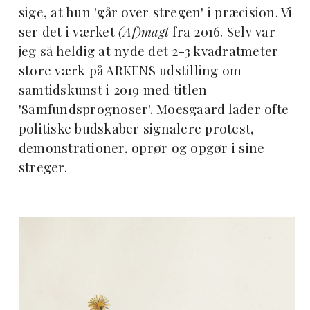
sige, at hun 'går over stregen' i præcision. Vi
ser det i værket
(Af)magt
fra 2016. Selv var
jeg så heldig at nyde det 2-3 kvadratmeter
store værk på ARKENS udstilling om
samtidskunst i 2019 med titlen
'Samfundsprognoser'. Moesgaard lader ofte
politiske budskaber signalere protest,
demonstrationer, oprør og opgør i sine
streger.