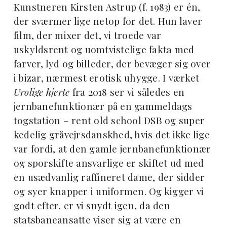
Kunstneren Kirsten Astrup (f. 1983) er én,
der sværmer lige netop for det. Hun laver
film, der mixer det, vi troede var
uskyldsrent og uomtvistelige fakta med
farver, lyd og billeder, der bevæger sig over
i bizar, nærmest erotisk uhygge. I værket
Urolige hjerte
fra 2018 ser vi således en
jernbanefunktionær på en gammeldags
togstation – rent old school DSB og super
kedelig gråvejrsdanskhed, hvis det ikke lige
var fordi, at den gamle jernbanefunktionær
og sporskifte ansvarlige er skiftet ud med
en usædvanlig raffineret dame, der sidder
og syer knapper i uniformen. Og kigger vi
godt efter, er vi snydt igen, da den
statsbaneansatte viser sig at være en