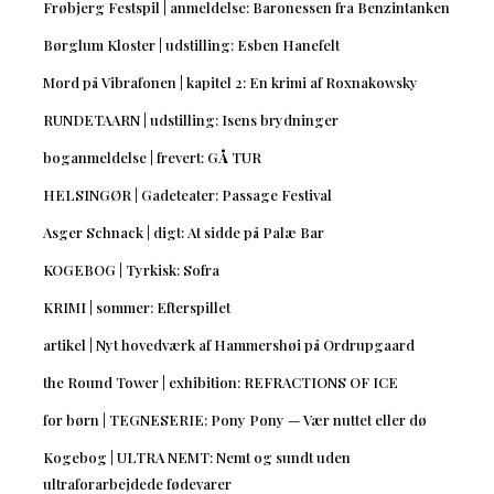
Frøbjerg Festspil | anmeldelse: Baronessen fra Benzintanken
Børglum Kloster | udstilling: Esben Hanefelt
Mord på Vibrafonen | kapitel 2: En krimi af Roxnakowsky
RUNDETAARN | udstilling: Isens brydninger
boganmeldelse | frevert: GÅ TUR
HELSINGØR | Gadeteater: Passage Festival
Asger Schnack | digt: At sidde på Palæ Bar
KOGEBOG | Tyrkisk: Sofra
KRIMI | sommer: Efterspillet
artikel | Nyt hovedværk af Hammershøi på Ordrupgaard
the Round Tower | exhibition: REFRACTIONS OF ICE
for børn | TEGNESERIE: Pony Pony — Vær nuttet eller dø
Kogebog | ULTRA NEMT: Nemt og sundt uden
ultraforarbejdede fødevarer