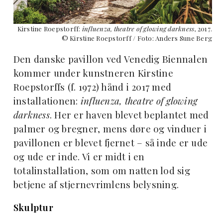
Kirstine Roepstorff:
influenza, theatre of glowing darkness
, 2017.
© Kirstine Roepstorff / Foto: Anders Sune Berg
Den danske pavillon ved Venedig Biennalen
kommer under kunstneren Kirstine
Roepstorffs (f. 1972) hånd i 2017 med
installationen:
influenza, theatre of glowing
darkness
. Her er haven blevet beplantet med
palmer og bregner, mens døre og vinduer i
pavillonen er blevet fjernet – så inde er ude
og ude er inde. Vi er midt i en
totalinstallation, som om natten lod sig
betjene af stjernevrimlens belysning.
Skulptur