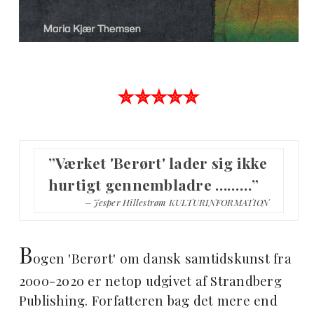
✮✮✮✮✮
”Værket 'Berørt' lader sig ikke
hurtigt gennembladre ………”
– Jesper Hillestrøm KULTURINFORMATION
B
ogen 'Berørt' om dansk samtidskunst fra
2000-2020 er netop udgivet af Strandberg
Publishing. Forfatteren bag det mere end