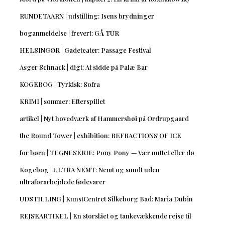
RUNDETAARN | udstilling: Isens brydninger
boganmeldelse | frevert: GÅ TUR
HELSINGØR | Gadeteater: Passage Festival
Asger Schnack | digt: At sidde på Palæ Bar
KOGEBOG | Tyrkisk: Sofra
KRIMI | sommer: Efterspillet
artikel | Nyt hovedværk af Hammershøi på Ordrupgaard
the Round Tower | exhibition: REFRACTIONS OF ICE
for børn | TEGNESERIE: Pony Pony — Vær nuttet eller dø
Kogebog | ULTRA NEMT: Nemt og sundt uden
ultraforarbejdede fødevarer
UDSTILLING | KunstCentret Silkeborg Bad: Maria Dubin
REJSEARTIKEL | En storslået og tankevækkende rejse til