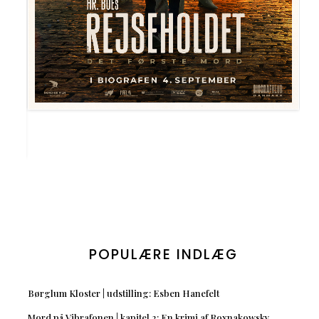
POPULÆRE INDLÆG
Børglum Kloster | udstilling: Esben Hanefelt
Mord på Vibrafonen | kapitel 2: En krimi af Roxnakowsky