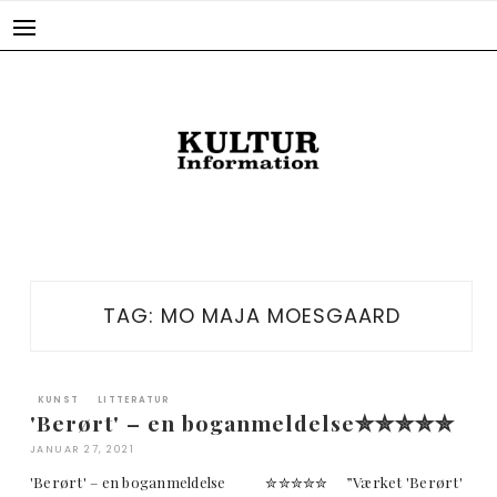
Skip
to
content
TAG:
MO MAJA MOESGAARD
KUNST
LITTERATUR
'Berørt' – en boganmeldelse✮✮✮✮✮
JANUAR 27, 2021
'Berørt' – en boganmeldelse ✮✮✮✮✮ ”Værket 'Berørt'