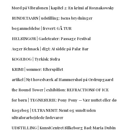
Mord på Vibrafonen | kapitel 2: En krimi af Roxnakowsky
RUNDETAARN | udstilling: Isens brydninger
boganmeldelse | frevert: GÅ TUR
HELSINGØR | Gadeteater: Passage Festival
Asger Schnack | digt: At sidde på Palæ Bar
KOGEBOG | Tyrkisk: Sofra
KRIMI | sommer: Efterspillet
artikel | Nyt hovedværk af Hammershøi på Ordrupgaard
the Round Tower | exhibition: REFRACTIONS OF ICE
for børn | TEGNESERIE: Pony Pony — Vær nuttet eller dø
Kogebog | ULTRA NEMT: Nemt og sundt uden
ultraforarbejdede fødevarer
UDSTILLING | KunstCentret Silkeborg Bad: Maria Dubin