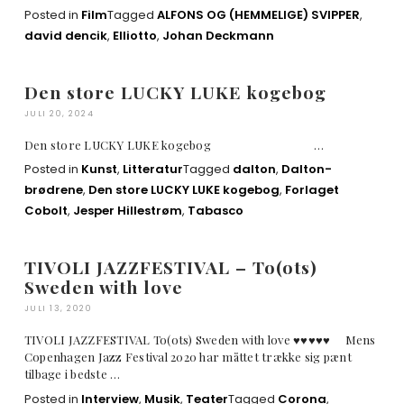
Posted in
Film
Tagged
ALFONS OG (HEMMELIGE) SVIPPER
,
david dencik
,
Elliotto
,
Johan Deckmann
Den store LUCKY LUKE kogebog
JULI 20, 2024
Den store LUCKY LUKE kogebog …
Posted in
Kunst
,
Litteratur
Tagged
dalton
,
Dalton-
brødrene
,
Den store LUCKY LUKE kogebog
,
Forlaget
Cobolt
,
Jesper Hillestrøm
,
Tabasco
TIVOLI JAZZFESTIVAL – To(ots)
Sweden with love
JULI 13, 2020
TIVOLI JAZZFESTIVAL To(ots) Sweden with love ♥︎♥︎♥︎♥︎♥︎ Mens
Copenhagen Jazz Festival 2020 har måttet trække sig pænt
tilbage i bedste …
Posted in
Interview
,
Musik
,
Teater
Tagged
Corona
,