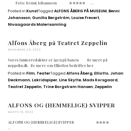
Foto: Benni Johansson ✮✮✮✮✮ …
Posted in
Kunst
Tagged
ALFONS ÅBERG PÅ MUSEUM
,
Benni
Johansson
,
Gunilla Bergström
,
Louise Frevert
,
Nivaagaards Malerisamling
Alfons Åberg på Teatret Zeppelin
NOVEMBER 26, 2020
Vores Juniorredaktør er igen på banen Se mere på
zeppelin.dk Se mere om Elliottos bedrifter her
Posted in
Film
,
Teater
Tagged
Alfons Åberg
,
Elliotto
,
Johan
Deckmann
,
Lakridspiper
,
Line Skytte
,
Mads Korsgaard
,
Teatret Zeppelin
,
Trine Borgstrøm Hansen
,
Zeppelin
ALFONS OG (HEMMELIGE) SVIPPER
MARTS 16, 2023
ALFONS OG (HEMMELIGE) SVIPPER ✮✮✮✮
…