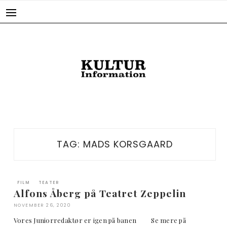
Skip
to
content
TAG:
MADS KORSGAARD
FILM
TEATER
Alfons Åberg på Teatret Zeppelin
NOVEMBER 26, 2020
Vores Juniorredaktør er igen på banen Se mere på