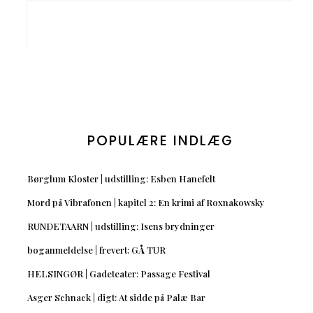
POPULÆRE INDLÆG
Børglum Kloster | udstilling: Esben Hanefelt
Mord på Vibrafonen | kapitel 2: En krimi af Roxnakowsky
RUNDETAARN | udstilling: Isens brydninger
boganmeldelse | frevert: GÅ TUR
HELSINGØR | Gadeteater: Passage Festival
Asger Schnack | digt: At sidde på Palæ Bar