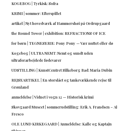
KOGEBOG | Tyrkisk: Sofra
KRIMI | sommer: Efterspillet
artikel | Nyt hovedværk af Hammershøi på Ordrupgaard
the Round Tower | exhibition: REFRACTIONS OF ICE
for børn | TEGNESERIE: Pony Pony — Vær nuttet eller dø
Kogebog | ULTRA NEMT: Nemt og sundt uden
ultraforarbejdede fødevarer
UDSTILLING | KunstCentret Silkeborg Bad: Maria Dubin
REJSEARTIKEL | En storslået og tankevækkende rejse til
Grønland
anmeldelse | Vidnet i vogn 12 — Historisk krimi
Skovgaard Museet | sommerudstilling: Erik A. Frandsen – Al
Fresco
OLE LUND KIRKEGAARD | Anmeldelse: Kalle og Kaptajn
Skipper