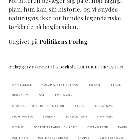
Forfatteren bevæger sig på et højt fagligt
plan, hun kan sin historie, og vi snydes
naturligvis ikke for hendes legendariske
tørklæde på bogforsiden.
Udgivet på
Politikens Forlag
Indlægget er skrevet af
G.Boeholt
, KULTURINFORMATION
ANMELDELSE
AUSCHWITZ-BIRKENAU
BELFAST
BERLIN
BRUXELLES
DDR
EICHMANN
G.BOEHOLT KULTURINFORMATION
KABUL
KØBENHAVN
LECH WALESA
LONDON
LONDON IGEN
NEW YORK
ODENSE
ØST FOR PARADIS - EN REJSE
ØSTTYSKLAND
PARIS
POLITIKEN
POLITIKENS FORLAG
SKOPJE
ULLA TERKELSEN