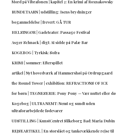
Mord på Vibrafonen | kapitel 2: En krimi af Roxnakowsky
RUNDETAARN | udstilling: Isens brydninger
boganmeldelse | frevert: GÅ TUR
HELSINGØR | Gadeteater: Passage Festival
Asger Schnack | digt: At sidde på Palæ Bar
KOGEBOG | Tyrkisk: Sofra
KRIMI | sommer: Efterspillet
artikel | Nyt hovedværk af Hammershøi på Ordrupgaard
the Round Tower | exhibition: REFRACTIONS OF ICE
for børn | TEGNESERIE: Pony Pony — Vær nuttet eller dø
Kogebog | ULTRA NEMT: Nemt og sundt uden
ultraforarbejdede fødevarer
UDSTILLING | KunstCentret Silkeborg Bad: Maria Dubin
REJSEARTIKEL | En storslået og tankevækkende rejse til