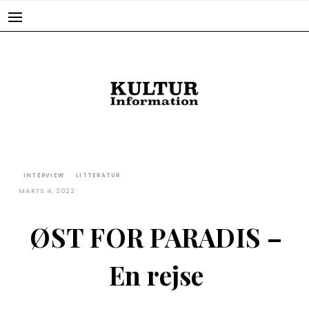
Skip
to
content
INTERVIEW
LITTERATUR
MARTS 4, 2022
ØST FOR PARADIS –
En rejse