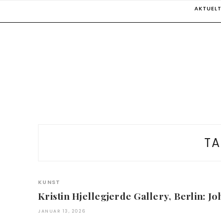
Skip
AKTUEL
to
content
TA
KUNST
Kristin Hjellegjerde Gallery, Berlin: 
JANUAR 13, 2026