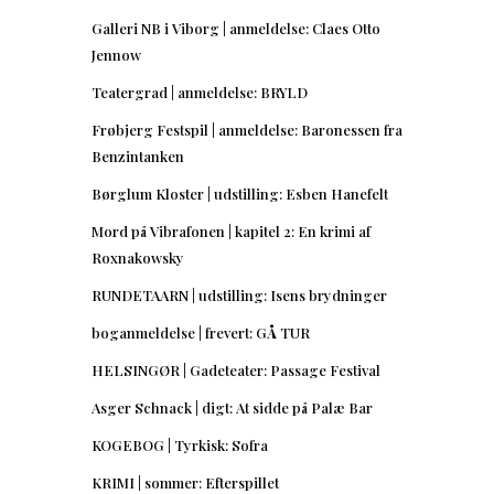
Galleri NB i Viborg | anmeldelse: Claes Otto
Jennow
Teatergrad | anmeldelse: BRYLD
Frøbjerg Festspil | anmeldelse: Baronessen fra
Benzintanken
Børglum Kloster | udstilling: Esben Hanefelt
Mord på Vibrafonen | kapitel 2: En krimi af
Roxnakowsky
RUNDETAARN | udstilling: Isens brydninger
boganmeldelse | frevert: GÅ TUR
HELSINGØR | Gadeteater: Passage Festival
Asger Schnack | digt: At sidde på Palæ Bar
KOGEBOG | Tyrkisk: Sofra
KRIMI | sommer: Efterspillet