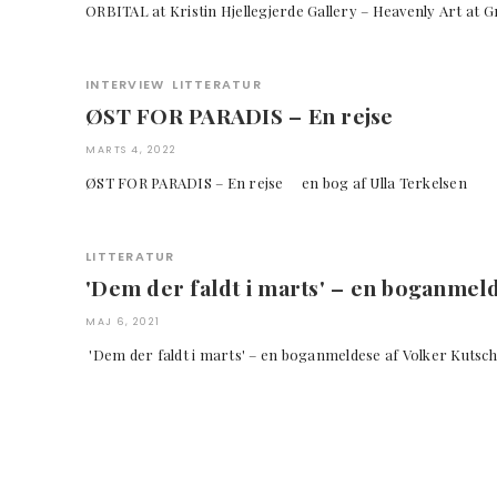
ORBITAL at Kristin Hjellegjerde Gallery – Heavenly Ar
INTERVIEW
LITTERATUR
ØST FOR PARADIS – En rejse
MARTS 4, 2022
ØST FOR PARADIS – En rejse en bog af Ulla Terke
LITTERATUR
'Dem der faldt i marts' – en boganm
MAJ 6, 2021
'Dem der faldt i marts' – en boganmeldese af Volker K