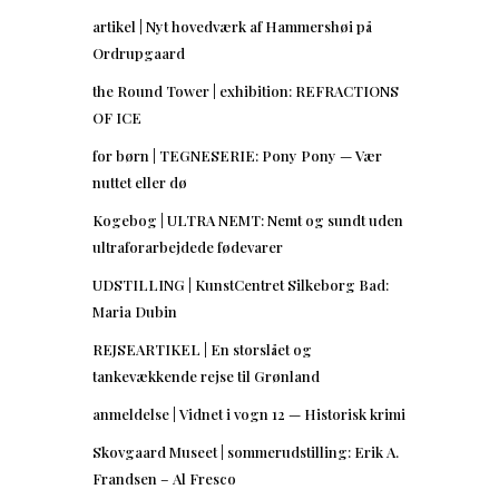
artikel | Nyt hovedværk af Hammershøi på
Ordrupgaard
the Round Tower | exhibition: REFRACTIONS
OF ICE
for børn | TEGNESERIE: Pony Pony — Vær
nuttet eller dø
Kogebog | ULTRA NEMT: Nemt og sundt uden
ultraforarbejdede fødevarer
UDSTILLING | KunstCentret Silkeborg Bad:
Maria Dubin
REJSEARTIKEL | En storslået og
tankevækkende rejse til Grønland
anmeldelse | Vidnet i vogn 12 — Historisk krimi
Skovgaard Museet | sommerudstilling: Erik A.
Frandsen – Al Fresco