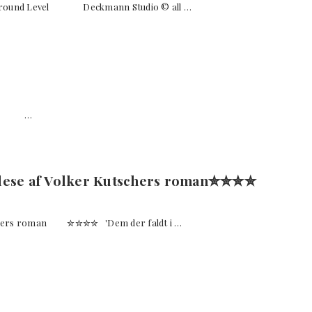
t at Ground Level Deckmann Studio © all …
lsen …
eldese af Volker Kutschers roman✮✮✮✮
utschers roman ✮✮✮✮ 'Dem der faldt i …