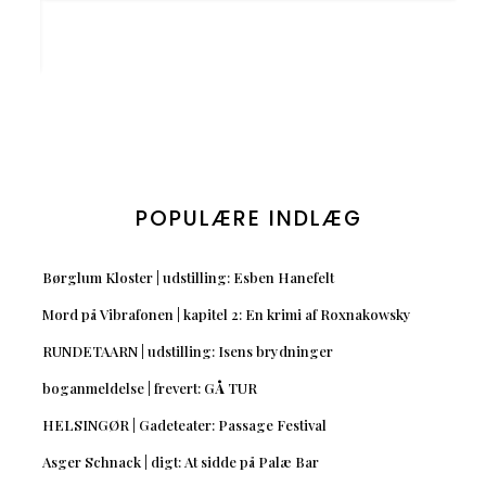
POPULÆRE INDLÆG
Børglum Kloster | udstilling: Esben Hanefelt
Mord på Vibrafonen | kapitel 2: En krimi af Roxnakowsky
RUNDETAARN | udstilling: Isens brydninger
boganmeldelse | frevert: GÅ TUR
HELSINGØR | Gadeteater: Passage Festival
Asger Schnack | digt: At sidde på Palæ Bar