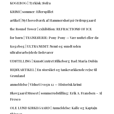
KOGEBOG | Tyrkisk: Sofra
KRIMI | sommer: Efterspillet
artikel | Nyt hovedværk af Hammershøi på Ordrupgaard
the Round Tower | exhibition: REFRACTIONS OF ICE
for børn | TEGNESERIE: Pony Pony — Vær nuttet eller dø
Kogebog | ULTRA NEMT: Nemt og sundt uden
ultraforarbejdede fødevarer
UDSTILLING | KunstCentret Silkeborg Bad: Maria Dubin
REJSEARTIKEL | En storslået og tankevækkende rejse til
Grønland
anmeldelse | Vidnet i vogn 12 — Historisk krimi
Skovgaard Museet | sommerudstilling: Erik A. Frandsen – Al
Fresco
OLE LUND KIRKEGAARD | Anmeldelse: Kalle og Kaptajn
Skipper