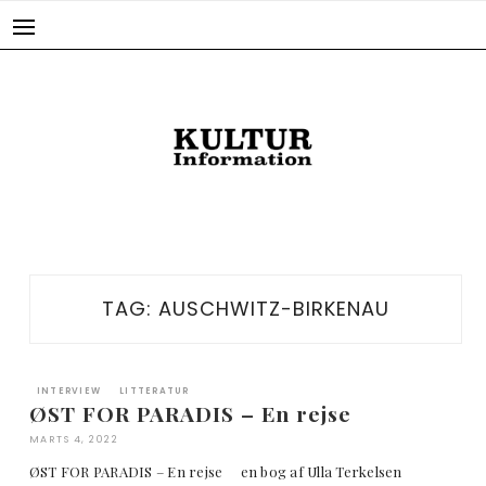
Skip
to
content
TAG:
AUSCHWITZ-BIRKENAU
INTERVIEW
LITTERATUR
ØST FOR PARADIS – En rejse
MARTS 4, 2022
ØST FOR PARADIS – En rejse en bog af Ulla Terkelsen