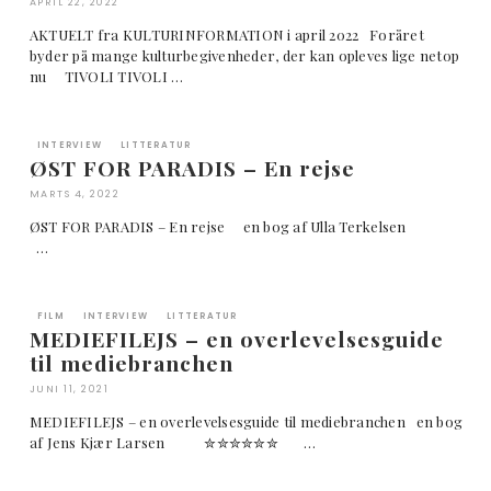
APRIL 22, 2022
AKTUELT fra KULTURINFORMATION i april 2022 Foråret
byder på mange kulturbegivenheder, der kan opleves lige netop
nu TIVOLI TIVOLI …
INTERVIEW
LITTERATUR
ØST FOR PARADIS – En rejse
MARTS 4, 2022
ØST FOR PARADIS – En rejse en bog af Ulla Terkelsen
…
FILM
INTERVIEW
LITTERATUR
MEDIEFILEJS – en overlevelsesguide
til mediebranchen
JUNI 11, 2021
MEDIEFILEJS – en overlevelsesguide til mediebranchen en bog
af Jens Kjær Larsen ✮✮✮✮✮✮ …