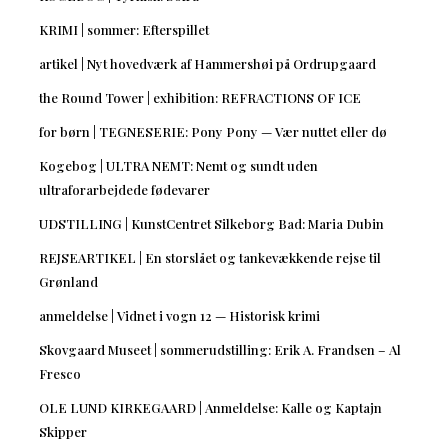
KRIMI | sommer: Efterspillet
artikel | Nyt hovedværk af Hammershøi på Ordrupgaard
the Round Tower | exhibition: REFRACTIONS OF ICE
for børn | TEGNESERIE: Pony Pony — Vær nuttet eller dø
Kogebog | ULTRA NEMT: Nemt og sundt uden
ultraforarbejdede fødevarer
UDSTILLING | KunstCentret Silkeborg Bad: Maria Dubin
REJSEARTIKEL | En storslået og tankevækkende rejse til
Grønland
anmeldelse | Vidnet i vogn 12 — Historisk krimi
Skovgaard Museet | sommerudstilling: Erik A. Frandsen – Al
Fresco
OLE LUND KIRKEGAARD | Anmeldelse: Kalle og Kaptajn
Skipper