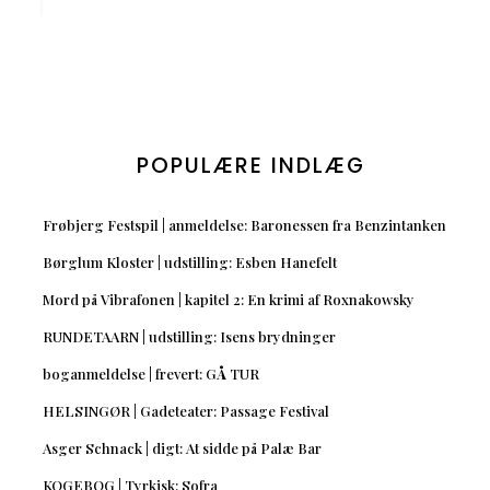
POPULÆRE INDLÆG
Frøbjerg Festspil | anmeldelse: Baronessen fra Benzintanken
Børglum Kloster | udstilling: Esben Hanefelt
Mord på Vibrafonen | kapitel 2: En krimi af Roxnakowsky
RUNDETAARN | udstilling: Isens brydninger
boganmeldelse | frevert: GÅ TUR
HELSINGØR | Gadeteater: Passage Festival
Asger Schnack | digt: At sidde på Palæ Bar
KOGEBOG | Tyrkisk: Sofra