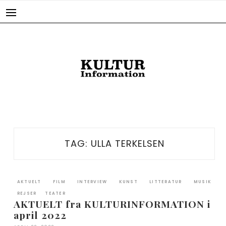
Skip
to
content
TAG:
ULLA TERKELSEN
AKTUELT
FILM
INTERVIEW
KUNST
LITTERATUR
MUSIK
REJSER
TEATER
AKTUELT fra KULTURINFORMATION i
april 2022