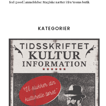
feel good | anmeldelse: Magiske nætter i fru Yeoms butik
KATEGORIER