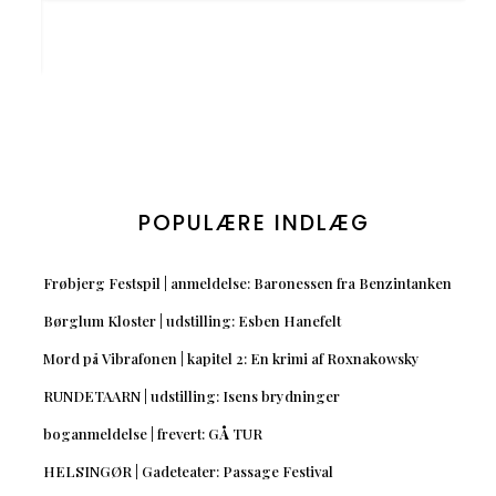
POPULÆRE INDLÆG
Frøbjerg Festspil | anmeldelse: Baronessen fra Benzintanken
Børglum Kloster | udstilling: Esben Hanefelt
Mord på Vibrafonen | kapitel 2: En krimi af Roxnakowsky
RUNDETAARN | udstilling: Isens brydninger
boganmeldelse | frevert: GÅ TUR
HELSINGØR | Gadeteater: Passage Festival