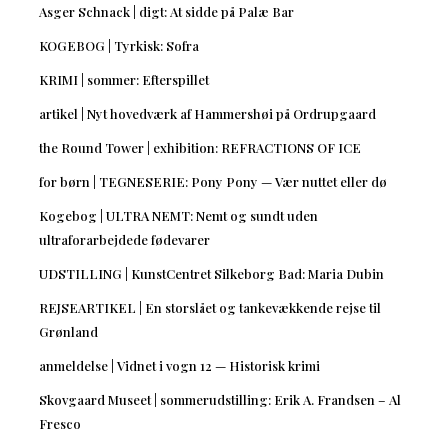
Asger Schnack | digt: At sidde på Palæ Bar
KOGEBOG | Tyrkisk: Sofra
KRIMI | sommer: Efterspillet
artikel | Nyt hovedværk af Hammershøi på Ordrupgaard
the Round Tower | exhibition: REFRACTIONS OF ICE
for børn | TEGNESERIE: Pony Pony — Vær nuttet eller dø
Kogebog | ULTRA NEMT: Nemt og sundt uden
ultraforarbejdede fødevarer
UDSTILLING | KunstCentret Silkeborg Bad: Maria Dubin
REJSEARTIKEL | En storslået og tankevækkende rejse til
Grønland
anmeldelse | Vidnet i vogn 12 — Historisk krimi
Skovgaard Museet | sommerudstilling: Erik A. Frandsen – Al
Fresco