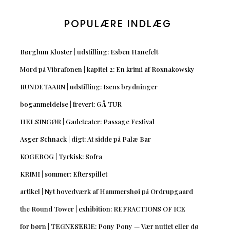
POPULÆRE INDLÆG
Børglum Kloster | udstilling: Esben Hanefelt
Mord på Vibrafonen | kapitel 2: En krimi af Roxnakowsky
RUNDETAARN | udstilling: Isens brydninger
boganmeldelse | frevert: GÅ TUR
HELSINGØR | Gadeteater: Passage Festival
Asger Schnack | digt: At sidde på Palæ Bar
KOGEBOG | Tyrkisk: Sofra
KRIMI | sommer: Efterspillet
artikel | Nyt hovedværk af Hammershøi på Ordrupgaard
the Round Tower | exhibition: REFRACTIONS OF ICE
for børn | TEGNESERIE: Pony Pony — Vær nuttet eller dø