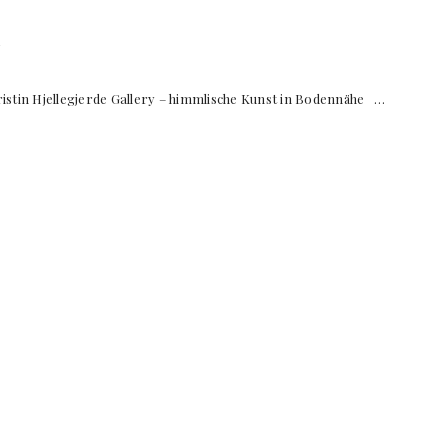
n
in Hjellegjerde Gallery – himmlische Kunst in Bodennähe …