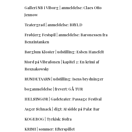
Galleri NB i Viborg | anmeldelse: Claes Otto
Jennow
Teatergrad | anmeldelse: BRYLD
Frøbjerg Festspil | anmeldelse: Baronessen fra
Benzintanken
Børglum Kloster | udstilling: Esben Hanefelt
Mord på Vibrafonen | kapitel 2: En krimi af
Roxnakowsky
RUNDETAARN | udstilling: Isens brydninger
boganmeldelse | frevert: GÅ TUR
HELSINGØR | Gadeteater: Passage Festival
Asger Schnack | digt: At sidde på Palæ Bar
KOGEBOG | Tyrkisk: Sofra
KRIMI | sommer: Efterspillet