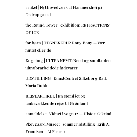
artikel | Nyt hovedværk af Hammershøi på
Ordrupgaard
the Round Tower | exhibition: REFRACTIONS
OF ICE
for børn | TEGNESERIE: Pony Pony — Vær
nuttet eller dø
Kogebog | ULTRA NEMT: Nemt og sundt uden
ultraforarbejdede fødevarer
UDSTILLING | KunstCentret Silkeborg Bad:
Maria Dubin
REJSEARTIKEL | En storslået og
tankevækkende rejse til Grønland
anmeldelse | Vidnet i vogn 12 — Historisk krimi
Skovgaard Museet | sommerudstilling: Erik A.
Frandsen – Al Fresco